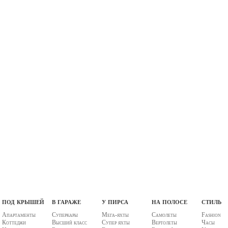
под крышей
в гараже
у пирса
на полосе
стиль
Апартаменты
Суперкары
Мега-яхты
Самолеты
Fashion
Коттеджи
Высший класс
Супер яхты
Вертолеты
Часы