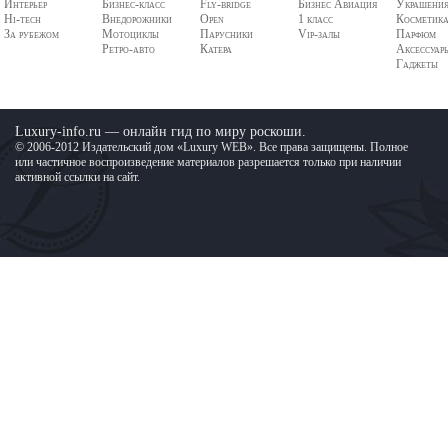
Интерьер
Бизнес-класс
Fly-bridge
Бизнес Авиация
Украшени
Hi-tech
Внедорожники
Open
1 класс
Косметик
За рубежом
Мотоциклы
Парусники
Vip-залы
Парфюм
Ретро-авто
Катера
Аксессуар
Гаджеты
Luxury-info.ru — онлайн гид по миру роскоши.
© 2006-2012 Издательский дом «Luxury WEB». Все права защищены. Полное
или частичное воспроизведение материалов разрешается только при наличии
активной ссылки на сайт.