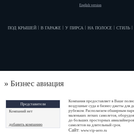
English version
под крышей
в гараже
у пирса
на полосе
стиль
|
|
|
|
|
»
Бизнес авиация
Компания предоставляет в Ваше полн
Представители
воздушные суда и бизнес-джеты для де
рубежом. Располагаем обширным парк
Компаний нет
маленьких легких самолетов, оборудо
до больших просторных авиалайнеров
добавить компанию
самолетов на длительный срок.
Сайт
: www.vip-aero.ru