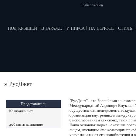
English version
под крышей
в гараже
у пирса
на полосе
стиль
|
|
|
|
|
»
РусДжет
"РусДжет" - это Российская авиакомп
Представители
Международный Аэропорт Внуково, "
осуществления менеджмента воздушны
Компаний нет
организации внутренних и междунаро
с использованием как своих, так и пр
добавить компанию
Наша основная задача - оказание рос
лицам, имеющим или желающим приобр
услуг начиная от его приобретения и р