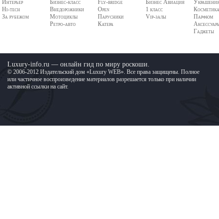
Интерьер
Бизнес-класс
Fly-bridge
Бизнес Авиация
Украшени
Hi-tech
Внедорожники
Open
1 класс
Косметик
За рубежом
Мотоциклы
Парусники
Vip-залы
Парфюм
Ретро-авто
Катера
Аксессуар
Гаджеты
Luxury-info.ru — онлайн гид по миру роскоши.
© 2006-2012 Издательский дом «Luxury WEB». Все права защищены. Полное
или частичное воспроизведение материалов разрешается только при наличии
активной ссылки на сайт.