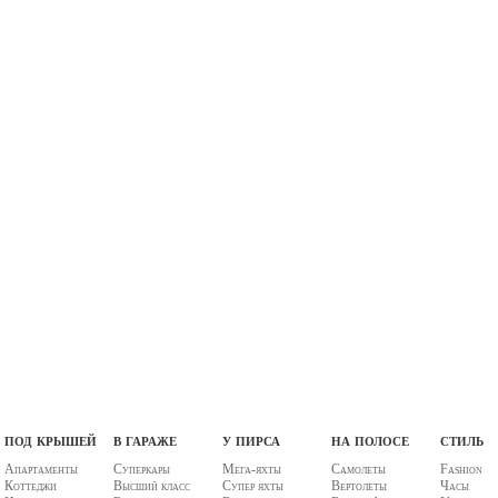
под крышей
в гараже
у пирса
на полосе
стиль
Апартаменты
Суперкары
Мега-яхты
Самолеты
Fashion
Коттеджи
Высший класс
Супер яхты
Вертолеты
Часы