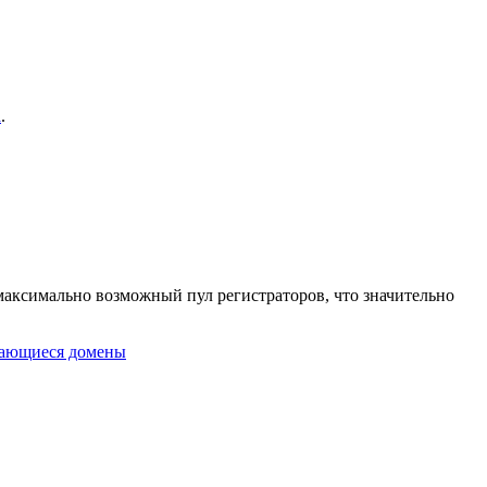
а
.
 максимально возможный пул регистраторов, что значительно
ающиеся домены