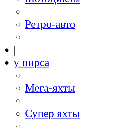
|
Ретро-авто
|
|
у пирса
Мега-яхты
|
Супер яхты
|