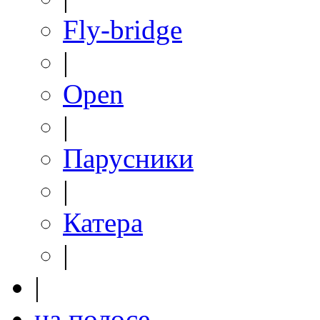
Fly-bridge
|
Open
|
Парусники
|
Катера
|
|
на полосе