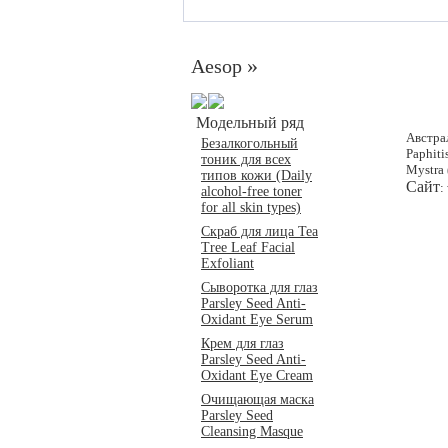
»
Aesop
Модельный ряд
Австра
Безалкогольный
Paphiti
тоник для всех
Mystra 
типов кожи (Daily
Сайт
:
alcohol-free toner
for all skin types)
Скраб для лица Tea
Tree Leaf Facial
Exfoliant
Сыворотка для глаз
Parsley Seed Anti-
Oxidant Eye Serum
Крем для глаз
Parsley Seed Anti-
Oxidant Eye Cream
Очищающая маска
Parsley Seed
Cleansing Masque