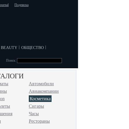
journal
Подписка
beauty
общество
|
|
Поиск:
ТАЛОГИ
маты
Автомобили
ины
Авиакомпании
ion
Косметика
олеты
Сигары
ашения
Часы
ы
Рестораны