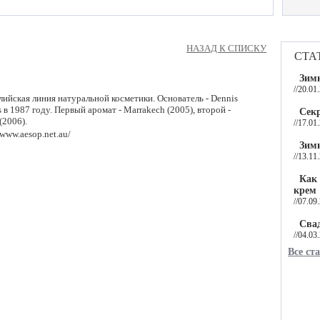
НАЗАД К СПИСКУ
ста
Зимн
//20.01
лийская линия натуральной косметики. Основатель - Dennis
s в 1987 году. Первый аромат - Marrakech (2005), второй -
Секр
(2006).
//17.01
 www.aesop.net.au/
Зим
//13.11
Как
крем
//07.09
Сва
//04.03
Все ст