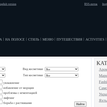
nglish version
RSS-поток
live
а
на полосе
стиль
меню
путешествия
activities
|
|
|
|
|
|
КА
Вид косметики:
Аро
Тип косметики:
Мар
Fash
увлажнение
избавление от морщин
Сам
проблемы с игментацией
Укр
лифтинг
Яхт
борьба с растяжками