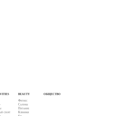
vities
beauty
общество
Фитнес
ф
Салоны
ы
Питание
й спорт
Клиники