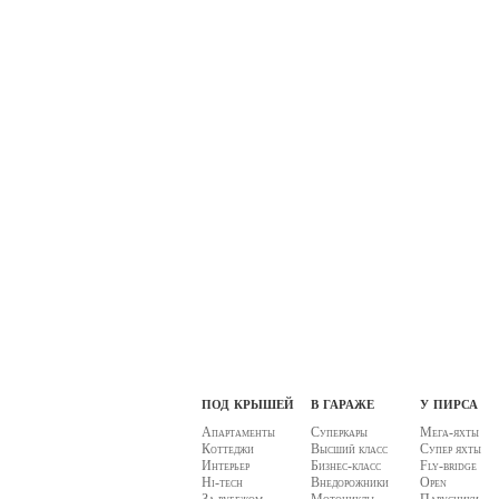
под крышей
в гараже
у пирса
Апартаменты
Суперкары
Мега-яхты
Коттеджи
Высший класс
Супер яхты
Интерьер
Бизнес-класс
Fly-bridge
Hi-tech
Внедорожники
Open