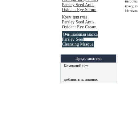
высоко
Parsley Seed Anti-
кожу, 
Oxidant Eye Serum
Использ
Крем для глаз
Parsley Seed Anti-
Oxidant Eye Cream
Очищающая маска
Parsley Seed
Cleansing Masque
Представители
Компаний нет
добавить компанию