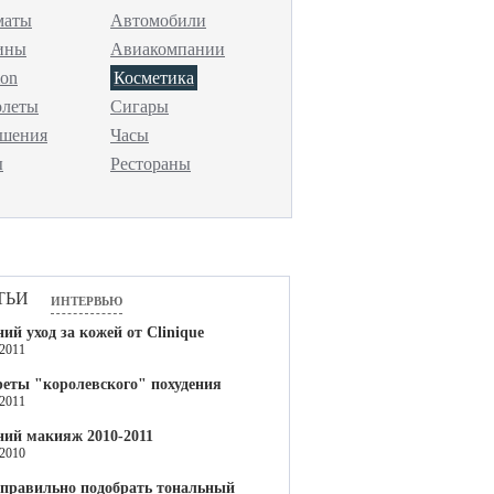
маты
Автомобили
ины
Авиакомпании
ion
Косметика
олеты
Сигары
ашения
Часы
ы
Рестораны
тьи
интервью
ий уход за кожей от Clinique
.2011
еты "королевского" похудения
.2011
ний макияж 2010-2011
.2010
 правильно подобрать тональный