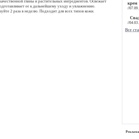
качественной глины и растительных ингредиентов. Освежает
крем
подготавливает ее к дальнейшему уходу и увлажнению.
//07.09
уйте 2 раза в неделю. Подходит для всех типов кожи.
Сва
//04.03
Все ст
Реклама