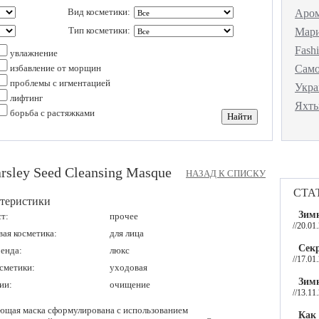
Вид косметики:
Аро
Тип косметики:
Мар
Fash
увлажнение
избавление от морщин
Сам
проблемы с игментацией
Укр
лифтинг
Яхт
борьба с растяжками
sley Seed Cleansing Masque
НАЗАД К СПИСКУ
ста
теристики
Зимн
т:
прочее
//20.01
ая косметика:
для лица
Секр
енда:
люкс
//17.01
сметики:
уходовая
Зим
ии:
очищение
//13.11
щая маска сформулирована с использованием
Как