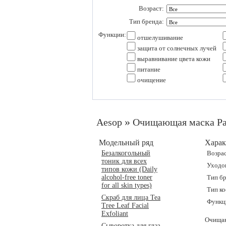
Возраст:
Тип бренда:
Функции:
отшелушивание
защита от солнечных лучей
выравнивание цвета кожи
питание
очищение
»
Aesop
Очищающая маска Par
Модельный ряд
Харак
Безалкогольный
Возрас
тоник для всех
Уходов
типов кожи (Daily
alcohol-free toner
Тип бр
for all skin types)
Тип ко
Скраб для лица Tea
Функц
Tree Leaf Facial
Exfoliant
Очищаю
Сыворотка для глаз