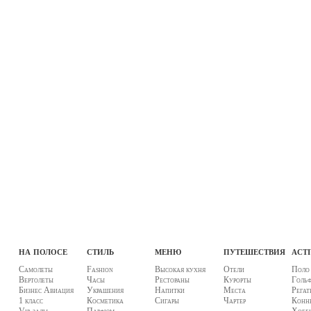
на полосе
стиль
меню
путешествия
acti
Самолеты
Fashion
Высокая кухня
Отели
Поло
Вертолеты
Часы
Рестораны
Курорты
Голь
Бизнес Авиация
Украшения
Напитки
Места
Регат
1 класс
Косметика
Сигары
Чартер
Конны