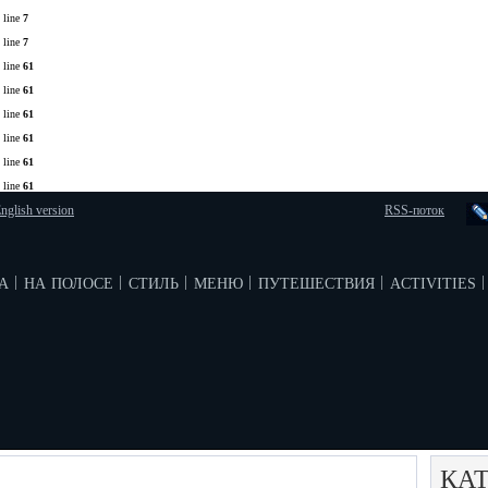
 line
7
 line
7
 line
61
 line
61
 line
61
 line
61
 line
61
 line
61
nglish version
RSS-поток
а
на полосе
стиль
меню
путешествия
activities
|
|
|
|
|
|
КА