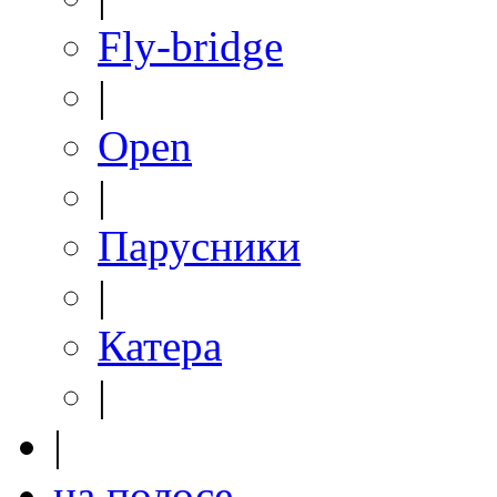
Fly-bridge
|
Open
|
Парусники
|
Катера
|
|
на полосе