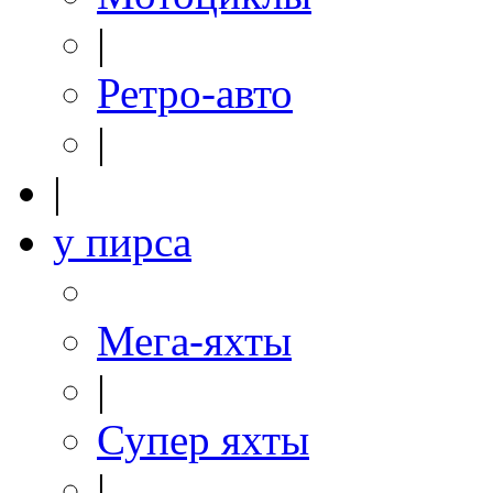
|
Ретро-авто
|
|
у пирса
Мега-яхты
|
Супер яхты
|