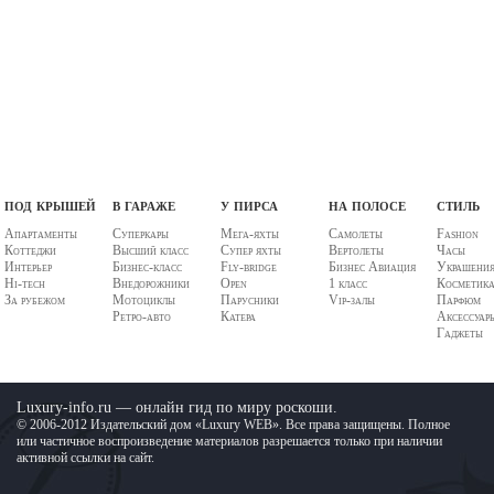
под крышей
в гараже
у пирса
на полосе
стиль
Апартаменты
Суперкары
Мега-яхты
Самолеты
Fashion
Коттеджи
Высший класс
Супер яхты
Вертолеты
Часы
Интерьер
Бизнес-класс
Fly-bridge
Бизнес Авиация
Украшени
Hi-tech
Внедорожники
Open
1 класс
Косметик
За рубежом
Мотоциклы
Парусники
Vip-залы
Парфюм
Ретро-авто
Катера
Аксессуар
Гаджеты
Luxury-info.ru — онлайн гид по миру роскоши.
© 2006-2012 Издательский дом «Luxury WEB». Все права защищены. Полное
или частичное воспроизведение материалов разрешается только при наличии
активной ссылки на сайт.