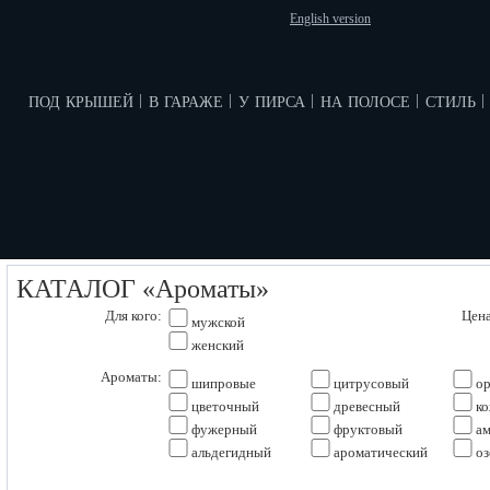
English version
под крышей
в гараже
у пирса
на полосе
стиль
|
|
|
|
|
КАТАЛОГ «Ароматы»
Для кого:
Цена
мужской
женский
Ароматы:
шипровые
цитрусовый
ор
цветочный
древесный
ко
фужерный
фруктовый
ам
альдегидный
ароматический
оз