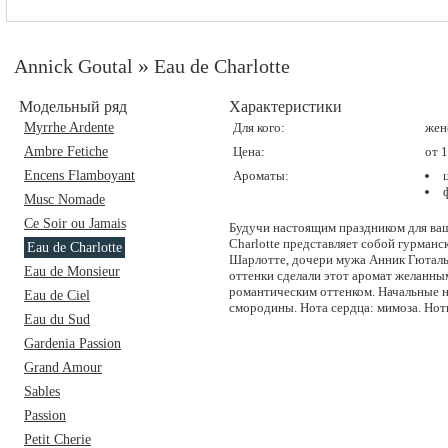
»
Annick Goutal
Eau de Charlotte
Модельный ряд
Характеристики
Myrrhe Ardente
Для кого:
жен
Ambre Fetiche
Цена:
от 
Encens Flamboyant
Ароматы:
Musc Nomade
Ce Soir ou Jamais
Будучи настоящим праздником для ваш
Charlotte представляет собой гурман
Eau de Charlotte
Шарлотте, дочери мужа Анник Гюталь
Eau de Monsieur
оттенки сделали этот аромат желанным
романтическим оттенком. Начальные н
Eau de Ciel
смородины. Нота сердца: мимоза. Ноты
Eau du Sud
Gardenia Passion
Grand Amour
Sables
Passion
Petit Cherie