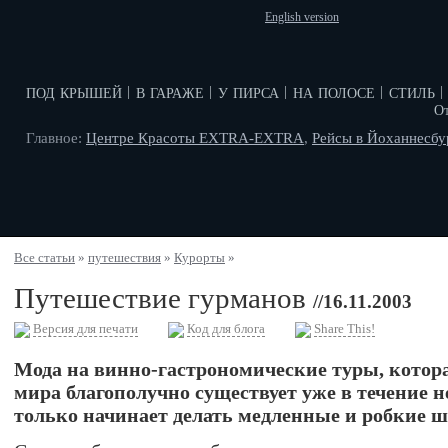
English version
под крышей
в гараже
у пирса
на полосе
стиль
|
|
|
|
|
О
Главное:
Центре Красоты EXTRA-EXTRA
,
Рейсы в Йоханнесбу
Все статьи
»
путешествия
»
Курорты
»
Путешествие гурманов
//16.11.2003
Версия для печати
Код для блога
Share This!
Мода на винно-гастрономические туры, котора
мира благополучно существует уже в течение н
только начинает делать медленные и робкие ш