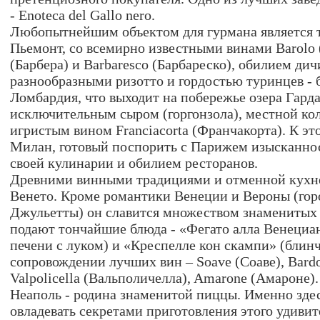
- Enoteca del Gallo nero.
Любопытнейшим объектом для гурмана является 
Пьемонт, со всемирно известными винами Barolo (
(Барбера) и Barbaresco (Барбареско), обилием дич
разнообразными ризотто и гордостью туринцев -
Ломбардия, что выходит на побережье озера Гарда
исключительным сыром (горгонзола), местной ко
игристым вином Franciacorta (Франчакорта). К эт
Милан, готовый поспорить с Парижем изысканно
своей кулинарии и обилием ресторанов.
Древними винными традициями и отменной кухне
Венето. Кроме романтики Венеции и Вероны (гор
Джульетты) он славится множеством знаменитых 
подают тончайшие блюда - «Фегато алла Венециан
печени с луком) и «Креспелле кон скампи» (блинч
сопровождении лучших вин – Soave (Соаве), Bardo
Valpolicella (Вальполичелла), Amarone (Амароне).
Неаполь - родина знаменитой пиццы. Именно здес
овладевать секретами приготовления этого удивит