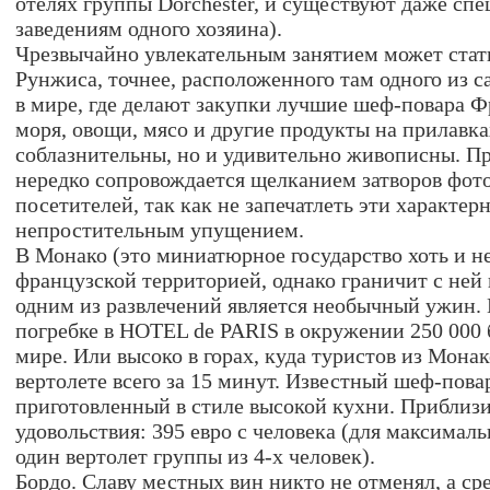
отелях группы Dorchester, и существуют даже сп
заведениям одного хозяина).
Чрезвычайно увлекательным занятием может стат
Рунжиса, точнее, расположенного там одного из 
в мире, где делают закупки лучшие шеф-повара Ф
моря, овощи, мясо и другие продукты на прилавка
соблазнительны, но и удивительно живописны. Пр
нередко сопровождается щелканием затворов фот
посетителей, так как не запечатлеть эти характе
непростительным упущением.
В Монако (это миниатюрное государство хоть и не
французской территорией, однако граничит с ней
одним из развлечений является необычный ужин.
погребке в HOTEL de PARIS в окружении 250 000
мире. Или высоко в горах, куда туристов из Монак
вертолете всего за 15 минут. Известный шеф-пова
приготовленный в стиле высокой кухни. Приблиз
удовольствия: 395 евро с человека (для максимал
один вертолет группы из 4-х человек).
Бордо. Славу местных вин никто не отменял, а ср