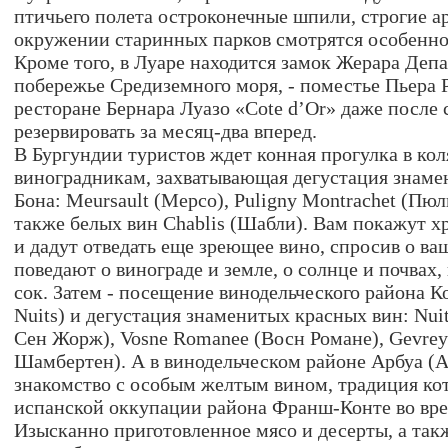
птичьего полета остроконечные шпили, строгие а
окружении старинных парков смотрятся особенно
Кроме того, в Луаре находится замок Жерара Депа
побережье Средиземного моря, - поместье Пьера 
ресторане Бернара Луазо «Cote d’Or» даже после 
резервировать за месяц-два вперед.
В Бургундии туристов ждет конная прогулка в кол
виноградникам, захватывающая дегустация знаме
Бона: Meursault (Мерсо), Puligny Montrachet (Пю
также белых вин Chablis (Шабли). Вам покажут 
и дадут отведать еще зреющее вино, спросив о в
поведают о винограде и земле, о солнце и почвах,
сок. Затем - посещение винодельческого района К
Nuits) и дегустация знаменитых красных вин: Nui
Сен Жорж), Vosne Romanee (Восн Романе), Gevrey
Шамбертен). А в винодельческом районе Арбуа (A
знакомство с особым желтым вином, традиция кот
испанской оккупации района Франш-Конте во вре
Изысканно приготовленное мясо и десерты, а так