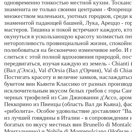
одновременно тонкостью местной кухни. Тосканс
знаменита не только своими центрами - Флоренци
множеством маленьких, уютных городков, среди к
знаменитой падающей башней, Лука, Ареццо - гор
мастеров. Тишина и покой встречают каждого, кт
окунуться в ускользающую красоту холмистых п
неторопливость провинциальной жизни, спокойно
полюбоваться на бесконечно изменчивое небо. И 
слиться с этой полной вдохновения природой, по
передвигаться, изучая каждую из земель - Chianti (
(Вал д'Элса), Val d'Orsia (Вал д'Орчия), Val di Chi
Постигать красоту и величие замков, наслаждать
букетом вин Кьянти Классико от разных производ
исключительным вкусом белых грибов с горы Сант
черных трюфелей из Сан Джиованни д'Ассо, аро
Пеккорино из Пиенцы (область Вал ди Кьяна), ф
«риболита». Особое удовольствие доставляют "Вал
из лучшей говядины в Италии - в сопровождении
богатых по вкусу местных вин Brunello di Montalc
Монтальчино) и Nobile di Montepulciano (Нобиле 