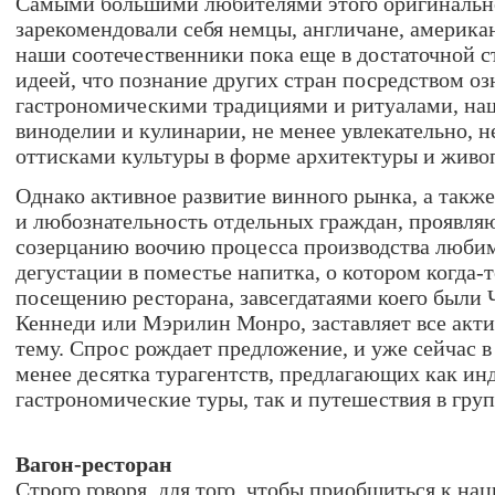
Самыми большими любителями этого оригинально
зарекомендовали себя немцы, англичане, америка
наши соотечественники пока еще в достаточной с
идеей, что познание других стран посредством о
гастрономическими традициями и ритуалами, на
виноделии и кулинарии, не менее увлекательно, н
оттисками культуры в форме архитектуры и живо
Однако активное развитие винного рынка, а так
и любознательность отдельных граждан, проявля
созерцанию воочию процесса производства любим
дегустации в поместье напитка, о котором когда-т
посещению ресторана, завсегдатаями коего были
Кеннеди или Мэрилин Монро, заставляет все акти
тему. Спрос рождает предложение, и уже сейчас в
менее десятка турагентств, предлагающих как и
гастрономические туры, так и путешествия в груп
Вагон-ресторан
Строго говоря, для того, чтобы приобщиться к на