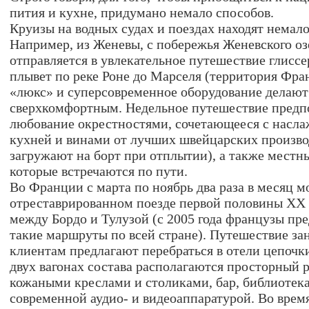
пития и кухне, придумано немало способов.
Круизы на водных судах и поездах находят немал
Например, из Женевы, с побережья Женевского оз
отправляется в увлекательное путешествие глиссе
плывет по реке Роне до Марселя (территория Фра
«люкс» и суперсовременное оборудование делаю
сверхкомфортным. Недельное путешествие предпо
любование окрестностями, сочетающееся с насл
кухней и винами от лучших швейцарских произво
загружают на борт при отплытии), а также мест
которые встречаются по пути.
Во Франции с марта по ноябрь два раза в месяц м
отреставрированном поезде первой половины ХХ
между Бордо и Тулузой (с 2005 года французы пр
такие маршруты по всей стране). Путешествие зан
клиентам предлагают перебраться в отели цепочк
двух вагонах состава располагаются просторный 
кожаными креслами и столиками, бар, библиотек
современной аудио- и видеоаппаратурой. Во врем