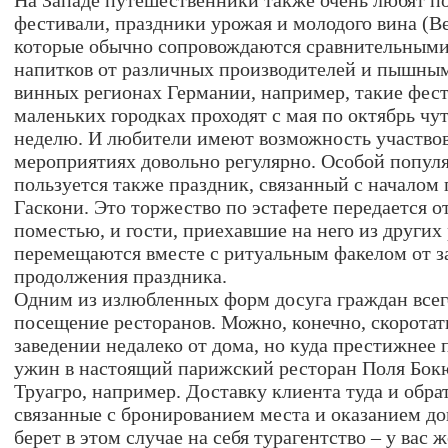
На Западе путешественники также очень любят п
фестивали, праздники урожая и молодого вина (Be
которые обычно сопровождаются сравнительными
напитков от различных производителей и пышны
винных регионах Германии, например, такие фес
маленьких городках проходят с мая по октябрь чу
неделю. И любители имеют возможность участвов
мероприятиях довольно регулярно. Особой попу
пользуется также праздник, связанный с началом 
Гаскони. Это торжество по эстафете передается о
поместью, и гости, приехавшие на него из других 
перемещаются вместе с ритуальным факелом от за
продолжения праздника.
Одним из излюбленных форм досуга граждан всег
посещение ресторанов. Можно, конечно, скоротать
заведении недалеко от дома, но куда престижнее 
ужин в настоящий парижский ресторан Поля Бо
Труагро, например. Доставку клиента туда и обрат
связанные с бронированием места и оказанием до
берет в этом случае на себя турагентство – у вас 