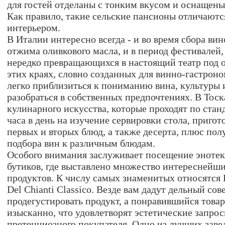
для гостей отделаны с тонким вкусом и оснащен
Как правило, такие сельские пансионы отличают
интерьером.
В Италии интересно всегда - и во время сбора вино
отжима оливкового масла, и в период фестивалей,
нередко превращающихся в настоящий театр под 
этих краях, словно созданных для винно-гастроно
легко приблизиться к пониманию вина, культуры 
разобраться в собственных предпочтениях. В Тос
кулинарного искусства, которые проходят по стан
часа в день на изучение сервировки стола, пригот
первых и вторых блюд, а также десерта, плюс пол
подбора вин к различным блюдам.
Особого внимания заслуживает посещение энотек
бутиков, где выставлено множество интереснейш
продуктов. К числу самых знаменитых относятся L
Del Chianti Classico. Везде вам дадут дельный сов
продегустировать продукт, а понравившийся това
изысканно, что удовлетворят эстетические запро
претенциозного покупателя. Одно из лучших заве