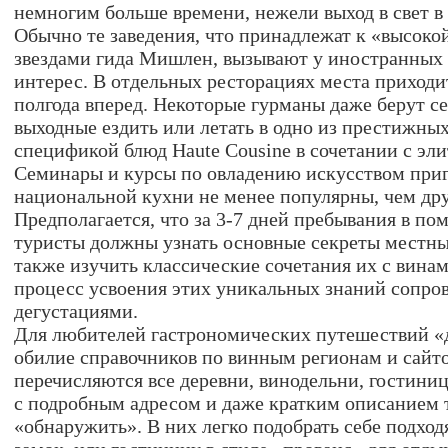
немногим больше времени, нежели выход в свет в 
Обычно те заведения, что принадлежат к «высоко
звездами гида Мишлен, вызывают у иностранных
интерес. В отдельных ресторациях места приходит
полгода вперед. Некоторые гурманы даже берут с
выходные ездить или летать в одно из престижных
спецификой блюд Haute Cousine в сочетании с эл
Семинары и курсы по овладению искусством при
национальной кухни не менее популярны, чем дру
Предполагается, что за 3-7 дней пребывания в по
туристы должны узнать основные секреты местны
также изучить классические сочетания их с винам
процесс усвоения этих уникальных знаний сопро
дегустациями.
Для любителей гастрономических путешествий «
обилие справочников по винным регионам и сайто
перечисляются все деревни, винодельни, гостини
с подробным адресом и даже кратким описанием т
«обнаружить». В них легко подобрать себе подхо