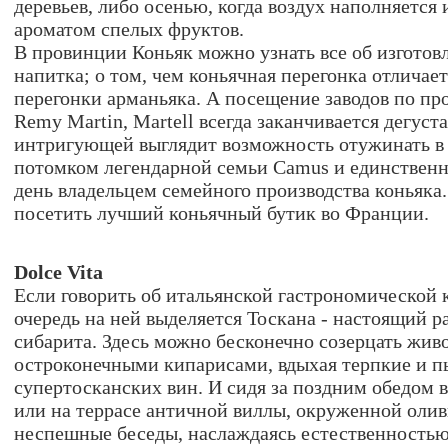
деревьев, либо осенью, когда воздух наполняетс
ароматом спелых фруктов.
В провинции Коньяк можно узнать все об изгото
напитка; о том, чем коньячная перегонка отличает
перегонки арманьяка. А посещение заводов по пр
Remy Martin, Martell всегда заканчивается дегус
интригующей выглядит возможность отужинать в 
потомком легендарной семьи Camus и единствен
день владельцем семейного производства коньяка.
посетить лучший коньячный бутик во Франции.
Dolce Vita
Если говорить об итальянской гастрономической к
очередь на ней выделяется Тоскана - настоящий р
сибарита. Здесь можно бесконечно созерцать жив
остроконечными кипарисами, вдыхая терпкие и 
супертосканских вин. И сидя за поздним обедом 
или на террасе античной виллы, окруженной олив
неспешные беседы, наслаждаясь естественностью