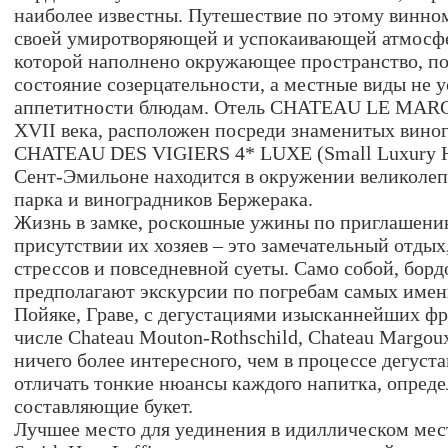
наиболее известны. Путешествие по этому винно
своей умиротворяющей и успокаивающей атмосфе
которой наполнено окружающее пространство, пов
состояние созерцательности, а местные виды не 
аппетитности блюдам. Отель CHATEAU LE MAR
XVII века, расположен посреди знаменитых виног
CHATEAU DES VIGIERS 4* LUXE (Small Luxury Hot
Сент-Эмильоне находится в окружении великолеп
парка и виноградников Бержерака.
Жизнь в замке, роскошные ужины по приглашени
присутствии их хозяев – это замечательный отды
стрессов и повседневной суеты. Само собой, бор
предполагают экскурсии по погребам самых имен
Пойяке, Граве, с дегустациями изысканнейших фр
числе Chateau Mouton-Rothschild, Chateau Margoux
ничего более интересного, чем в процессе дегуст
отличать тонкие нюансы каждого напитка, определ
составляющие букет.
Лучшее место для уединения в идиллическом мест