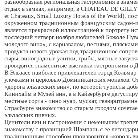
разнообразная региональная гастрономия в знаме
отдых в замках, например, в CHATEAU DE GILLY 
et Chateaux, Small Luxury Hotels of the World), по
окруженном традиционным французским садом-пар
является прекрасной иллюстрацией к портрету ис
последний четверг ноября любителей Божоле Нув
молодого вина», с карнавалом, песнями, пляскам
продукта нового урожая под традиционное сопро
сыры, виноградные улитки, грибы, мясные закуски
проводятся знаменитые выставки гастрономии в 
В Эльзасе наиболее привлекателен город Кольмар
улочками и церковью Доминиканских монахов. От
«дорога эльзасских вин», по которой туристы до
Кинихайм в Музей вин, а в Кайзербурге дегустир
местные сорта - пино нуар, мускат, гевюрцтрамин
Страсбурге знакомство со старым городом сочета
эльзасских пивных.
Ценители вин и гастрономии с неменьшим трепет
знакомству с провинцией Шампань с ее легендар
традиционным способом производится «король в