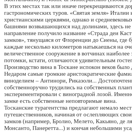
В этих местах так или иначе перекрещиваются д
гастрономических туров. «Святая земля» Италии
христианскими церквями, однако и средневековы
башнями возвышающихся над долинами, здесь не
направление получило название «Страда деи Каст
замков», тянущаяся от Флоренции до Сиены, где б
каждые несколько километров натыкаешься на оч
величественное сооружение в вотчинах наиболее 
потомки, кстати, отличаются удивительным гост
Производство вина в Тоскане испокон веков было
Недаром самые громкие аристократические фамил
виноделием – Антинори, Риказоли... Достопочте
собственноручно трудились на собственных план
экспериментировали с виноградной лозой. Именн
замке есть собственные неповторимые вина.
Тосканские турагентства предлагают немало мест
путешественников, начиная от ослепляющих сво
замков (например, Бролио, Мелето, Какьяно, де л
Монсанто, Панеретта...) и кончая небольшими уса