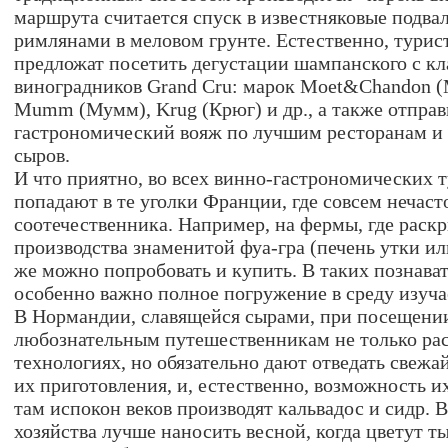
маршрута считается спуск в известняковые подва
римлянами в меловом грунте. Естественно, турис
предложат посетить дегустации шампанского с 
виноградников Grand Cru: марок Moet&Chandon 
Mumm (Мумм), Krug (Крюг) и др., а также отправ
гастрономический вояж по лучшим ресторанам и 
сыров.
И что приятно, во всех винно-гастрономических 
попадают в те уголки Франции, где совсем нечаст
соотечественника. Например, на фермы, где раск
производства знаменитой фуа-гра (печень утки ил
же можно попробовать и купить. В таких познава
особенно важно полное погружение в среду изуча
В Нормандии, славящейся сырами, при посещени
любознательным путешественникам не только ра
технологиях, но обязательно дают отведать свеж
их приготовления, и, естественно, возможность и
там испокон веков производят кальвадос и сидр. 
хозяйства лучше наносить весной, когда цветут т