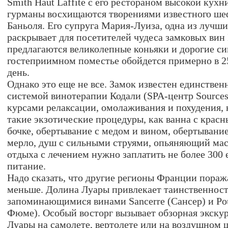
Smith Haut Laffite с его рестораном высокой кухн
гурманы восхищаются творениями известного ше
Баньоля. Его супруга Мария-Луиза, одна из лучши
раскрывает для посетителей чудеса замковых вин
предлагаются великолепные коньяки и дорогие си
гостеприимном поместье обойдется примерно в 25
день.
Однако это еще не все. Замок известен единствен
системой винотерапии Кодали (SPA-центр Sources 
курсами релаксации, омолаживания и похудения,
такие экзотические процедуры, как ванна с крас
бочке, обертывание с медом и вином, обертывани
мерло, душ с сильными струями, опьяняющий мас
отдыха с лечением нужно заплатить не более 300 
питание.
Надо сказать, что другие регионы Франции пора
меньше. Долина Луары привлекает таинственност
запоминающимися винами Sancerre (Сансер) и Po
Фюме). Особый восторг вызывает обзорная экску
Луары на самолете, вертолете или на воздушном 