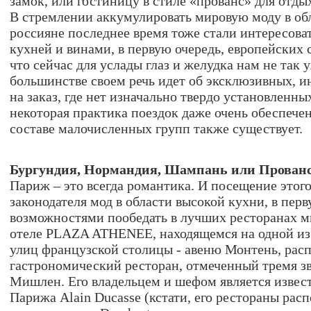
замок, или гостиницу в стиле «прованс» для отдых
В стремлении аккумулировать мировую моду в об
россияне последнее время тоже стали интересова
кухней и винами, в первую очередь, европейских с
что сейчас для услады глаз и желудка нам не так 
большинстве своем речь идет об эксклюзивных, 
на заказ, где нет изначально твердо установленн
некоторая практика поездок даже очень обеспече
составе малочисленных групп также существует.
Бургундия, Нормандия, Шампань или Прова
Париж – это всегда романтика. И посещение этог
законодателя мод в области высокой кухни, в перв
возможностями пообедать в лучших ресторанах ми
отеле PLAZA ATHENEE, находящемся на одной и
улиц французской столицы - авеню Монтень, рас
гастрономический ресторан, отмеченный тремя зв
Мишлен. Его владельцем и шефом является извес
Парижа Alain Ducasse (кстати, его рестораны рас