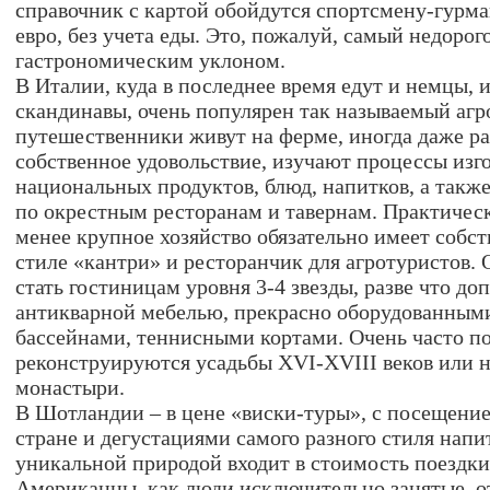
справочник с картой обойдутся спортсмену-гурма
евро, без учета еды. Это, пожалуй, самый недорог
гастрономическим уклоном.
В Италии, куда в последнее время едут и немцы, 
скандинавы, очень популярен так называемый агр
путешественники живут на ферме, иногда даже ра
собственное удовольствие, изучают процессы изг
национальных продуктов, блюд, напитков, а такж
по окрестным ресторанам и тавернам. Практичес
менее крупное хозяйство обязательно имеет собс
стиле «кантри» и ресторанчик для агротуристов. 
стать гостиницам уровня 3-4 звезды, разве что д
антикварной мебелью, прекрасно оборудованным
бассейнами, теннисными кортами. Очень часто п
реконструируются усадьбы XVI-XVIII веков или 
монастыри.
В Шотландии – в цене «виски-туры», с посещение
стране и дегустациями самого разного стиля нап
уникальной природой входит в стоимость поездки
Американцы, как люди исключительно занятые, о