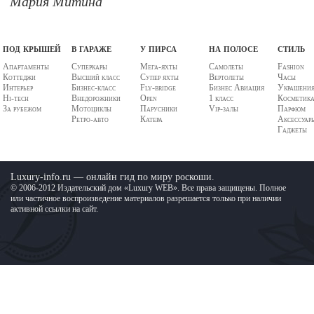
Мария Митина
под крышей
в гараже
у пирса
на полосе
стиль
Апартаменты
Суперкары
Мега-яхты
Самолеты
Fashion
Коттеджи
Высший класс
Супер яхты
Вертолеты
Часы
Интерьер
Бизнес-класс
Fly-bridge
Бизнес Авиация
Украшени
Hi-tech
Внедорожники
Open
1 класс
Косметик
За рубежом
Мотоциклы
Парусники
Vip-залы
Парфюм
Ретро-авто
Катера
Аксессуар
Гаджеты
Luxury-info.ru — онлайн гид по миру роскоши.
© 2006-2012 Издательский дом «Luxury WEB». Все права защищены. Полное
или частичное воспроизведение материалов разрешается только при наличии
активной ссылки на сайт.