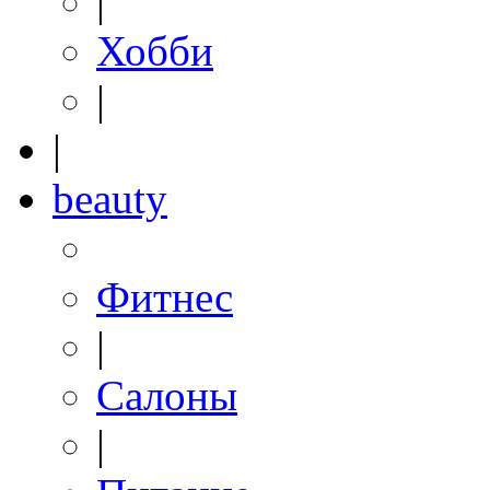
|
Хобби
|
|
beauty
Фитнес
|
Салоны
|