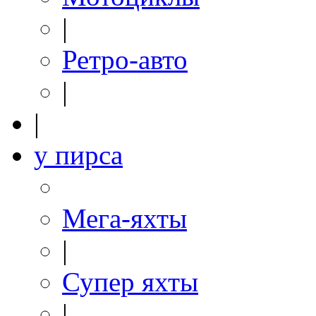
|
Ретро-авто
|
|
у пирса
Мега-яхты
|
Супер яхты
|