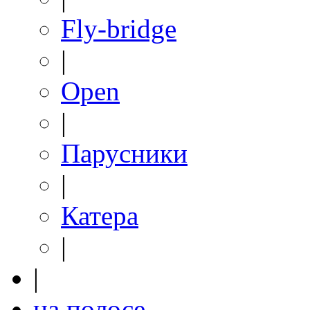
Fly-bridge
|
Open
|
Парусники
|
Катера
|
|
на полосе