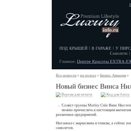
E
под крышей
в гараже
у пирс
|
|
Самолеты
|
Главное:
Центре Красоты EXTRA-E
Все новости
»
на полосе
»
Бизнес Авиация
»
Новый бизнес Винса Ни
Версия для печати
Код для блога
Солист группы Motley Crüe Винс Нил тепе
можно причислить к настоящим магнатам 
различных предприятий.
Нил начал с марки вина и текилы, а сейчас 
самолетов.