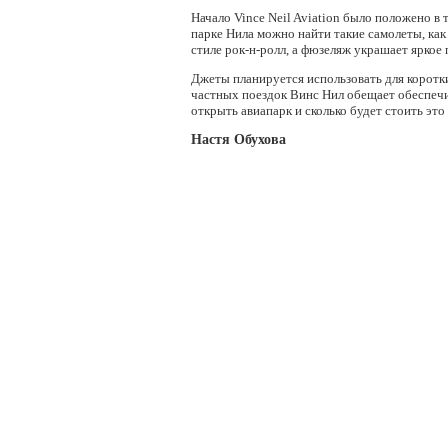
Начало Vince Neil Aviation было положено в 
парке Нила можно найти такие самолеты, как 
стиле рок-н-ролл, а фюзеляж украшает яркое 
Джеты планируется использовать для коротки
частных поездок Винс Нил обещает обеспечи
открыть авиапарк и сколько будет стоить это
Настя Обухова