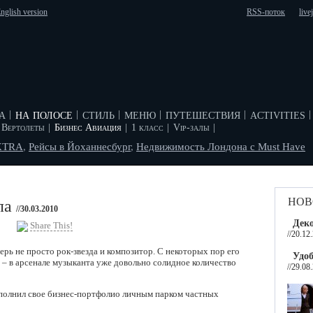
nglish version
RSS-поток
live
а
на полосе
стиль
меню
путешествия
activities
|
|
|
|
|
|
Вертолеты
|
Бизнес Авиация
|
1 класс
|
Vip-залы
|
XTRA
,
Рейсы в Йоханнесбург
,
Недвижимость Лондона с Must Have
нов
ла
//30.03.2010
Деко
Share This!
//20.12
рь не просто рок-звезда и композитор. С некоторых пор его
Удоб
– в арсенале музыканта уже довольно солидное количество
//29.08
пополнил свое бизнес-портфолио личным парком частных