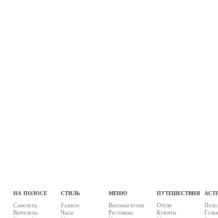
на полосе
стиль
меню
путешествия
acti
Самолеты
Fashion
Высокая кухня
Отели
Поло
Вертолеты
Часы
Рестораны
Курорты
Голь