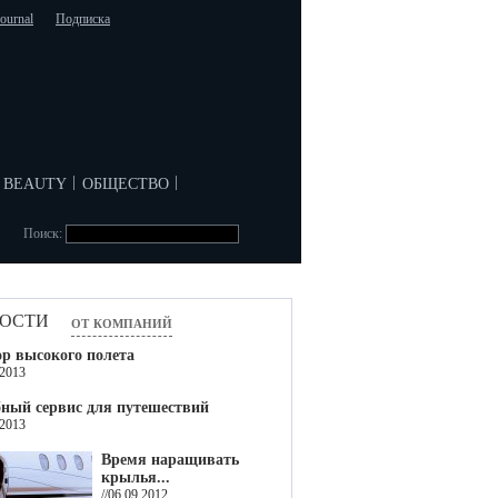
journal
Подписка
beauty
общество
|
|
Поиск:
ости
от компаний
р высокого полета
.2013
ный сервис для путешествий
.2013
Время наращивать
крылья...
//06.09.2012