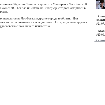
терминале Signature Terminal аэропорта Маккаран в Лас-Вегасе. В
Hawker 700, Lear 35 и Gulfstream, интерьер которого оформлен в
пламя.
Сов
х перелетов из Лас-Вегаса в другие города и обратно. Для
Montb
ть самолеты пилотами и стюардессами. О том, когда планируется
//21.07
 удовольствие пока ничего неизвестно.
Моб
//15.06
Все но