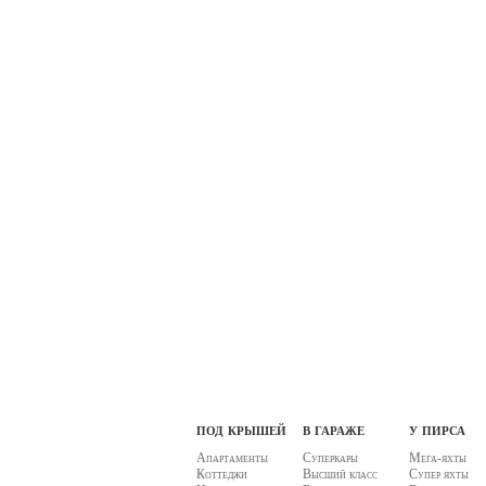
под крышей
в гараже
у пирса
Апартаменты
Суперкары
Мега-яхты
Коттеджи
Высший класс
Супер яхты