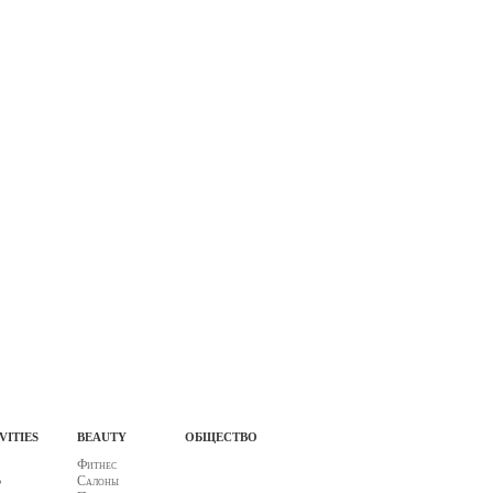
vities
beauty
общество
Фитнес
ф
Салоны