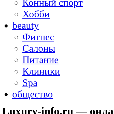
Конный спорт
Хобби
beauty
Фитнес
Салоны
Питание
Клиники
Spa
общество
Luxury-info.ru — онл