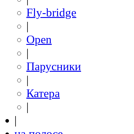
Fly-bridge
|
Open
|
Парусники
|
Катера
|
|
на полосе