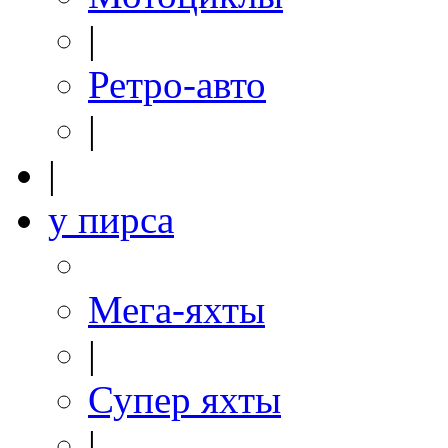
|
Ретро-авто
|
|
у пирса
Мега-яхты
|
Супер яхты
|