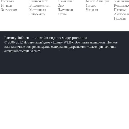
Интерьер
Бизнес-класс
Fly-bridge
Бизнес Авиация
Украшени
Hi-tech
Внедорожники
Open
1 класс
Косметик
За рубежом
Мотоциклы
Парусники
Vip-залы
Парфюм
Ретро-авто
Катера
Аксессуар
Гаджеты
Luxury-info.ru — онлайн гид по миру роскоши.
© 2006-2012 Издательский дом «Luxury WEB». Все права защищены. Полное
или частичное воспроизведение материалов разрешается только при наличии
активной ссылки на сайт.