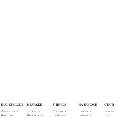
под крышей
в гараже
у пирса
на полосе
стиль
Апартаменты
Суперкары
Мега-яхты
Самолеты
Fashion
Коттеджи
Высший класс
Супер яхты
Вертолеты
Часы