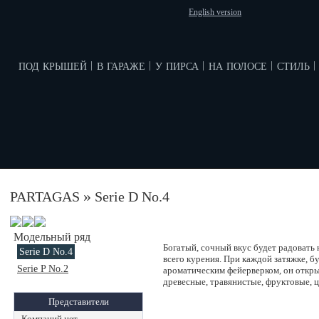
English version
под крышей
в гараже
у пирса
на полосе
стиль
|
|
|
|
|
»
PARTAGAS
Serie D No.4
Модельный ряд
Богатый, сочный вкус будет радовать
Serie D No.4
всего курения. При каждой затяжке, б
Serie P No.2
ароматическим фейерверком, он откры
древесные, травянистые, фруктовые, 
Представители
Компаний нет