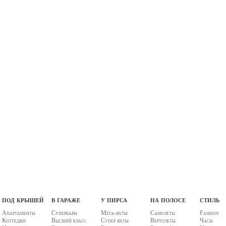
под крышей
в гараже
у пирса
на полосе
стиль
Апартаменты
Суперкары
Мега-яхты
Самолеты
Fashion
Коттеджи
Высший класс
Супер яхты
Вертолеты
Часы