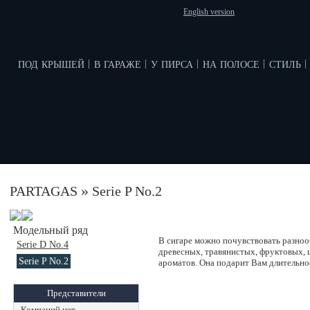
English version
под крышей
в гараже
у пирса
на полосе
стиль
|
|
|
|
|
»
PARTAGAS
Serie P No.2
Модельный ряд
В сигаре можно почувствовать разно
Serie D No.4
древесных, травянистых, фруктовых,
Serie P No.2
ароматов. Она подарит Вам длительно
Представители
Компаний нет