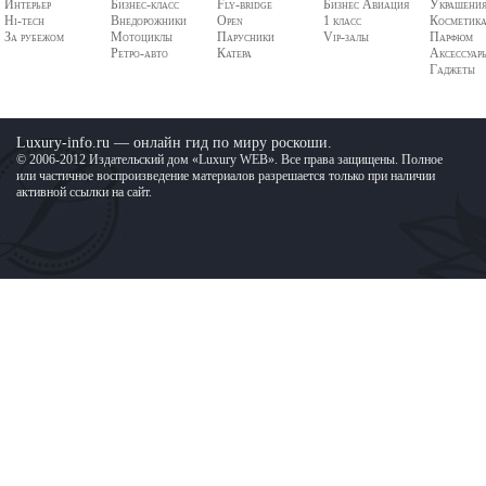
Интерьер
Бизнес-класс
Fly-bridge
Бизнес Авиация
Украшени
Hi-tech
Внедорожники
Open
1 класс
Косметик
За рубежом
Мотоциклы
Парусники
Vip-залы
Парфюм
Ретро-авто
Катера
Аксессуар
Гаджеты
Luxury-info.ru — онлайн гид по миру роскоши.
© 2006-2012 Издательский дом «Luxury WEB». Все права защищены. Полное
или частичное воспроизведение материалов разрешается только при наличии
активной ссылки на сайт.