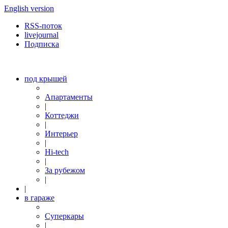
English version
RSS-поток
livejournal
Подписка
под крышей
Апартаменты
|
Коттеджи
|
Интерьер
|
Hi-tech
|
За рубежом
|
|
в гараже
Суперкары
|