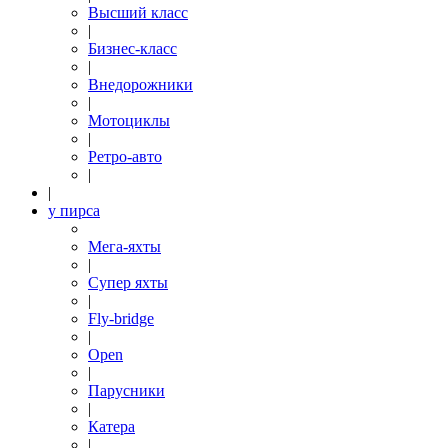
Высший класс
|
Бизнес-класс
|
Внедорожники
|
Мотоциклы
|
Ретро-авто
|
|
у пирса
Мега-яхты
|
Супер яхты
|
Fly-bridge
|
Open
|
Парусники
|
Катера
|