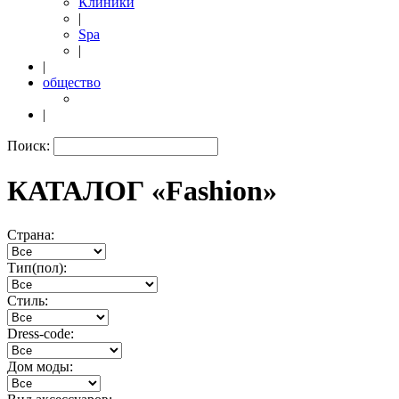
Клиники
|
Spa
|
|
общество
|
Поиск:
КАТАЛОГ «Fashion»
Страна:
Тип(пол):
Стиль:
Dress-code:
Дом моды: