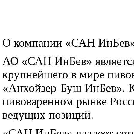
О компании «САН ИнБев»
АО «САН ИнБев» являетс
крупнейшего в мире пиво
«Анхойзер-Буш ИнБев». К
пивоваренном рынке Росси
ведущих позиций.
«САН ИнБев» владеет се