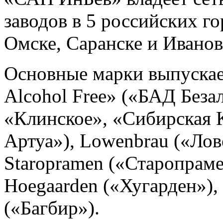
заводов в 5 российских г
Омске, Саранске и Иванов
Основные марки выпускае
Alcohol Free» («БАД Беза
«Клинское», «Сибирская Ко
Артуа»), Lowenbrau («Лов
Staropramen («Старопрам
Hoegaarden («Хугарден»),
(«Багбир»).