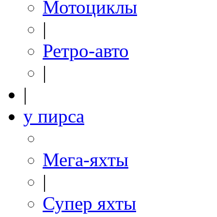
Мотоциклы
|
Ретро-авто
|
|
у пирса
Мега-яхты
|
Супер яхты