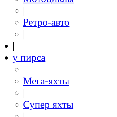
|
Ретро-авто
|
|
у пирса
Мега-яхты
|
Супер яхты
|