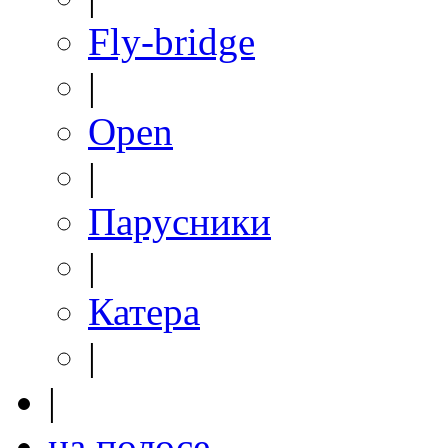
Fly-bridge
|
Open
|
Парусники
|
Катера
|
|
на полосе