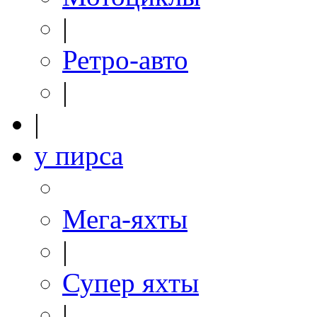
|
Ретро-авто
|
|
у пирса
Мега-яхты
|
Супер яхты
|