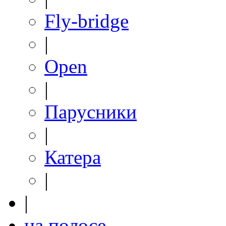
Fly-bridge
|
Open
|
Парусники
|
Катера
|
|
на полосе