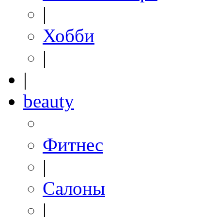
|
Хобби
|
|
beauty
Фитнес
|
Салоны
|