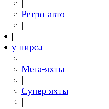
|
Ретро-авто
|
|
у пирса
Мега-яхты
|
Супер яхты
|