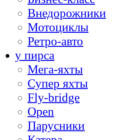
Внедорожники
Мотоциклы
Ретро-авто
у пирса
Мега-яхты
Супер яхты
Fly-bridge
Open
Парусники
Катера