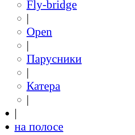
Fly-bridge
|
Open
|
Парусники
|
Катера
|
|
на полосе