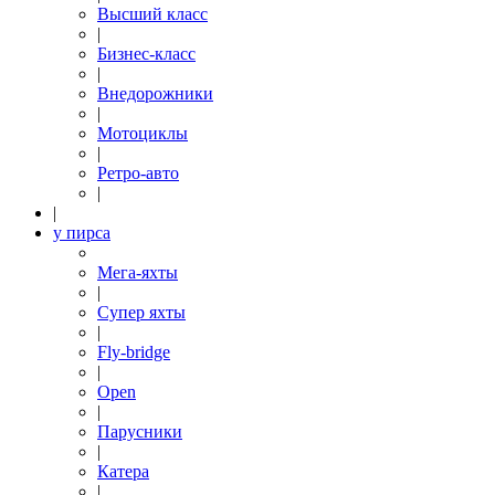
Высший класс
|
Бизнес-класс
|
Внедорожники
|
Мотоциклы
|
Ретро-авто
|
|
у пирса
Мега-яхты
|
Супер яхты
|
Fly-bridge
|
Open
|
Парусники
|
Катера
|