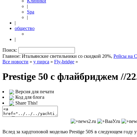
Клиники
|
Spa
|
|
общество
|
Поиск:
Главное: Итальянские светильники со скидкой 20%,
Рейсы на 
Все новости
»
у пирса
»
Fly-bridge
»
Prestige 50 с флайбриджем
//2
Версия для печати
Код для блога
Share This!
Вслед за хардтоповой моделью Prestige 50S в следующем году ув