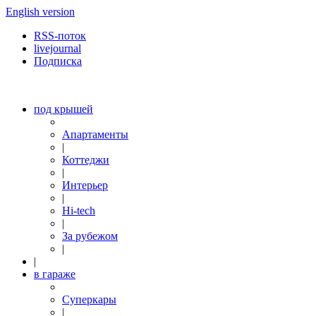
English version
RSS-поток
livejournal
Подписка
под крышей
Апартаменты
|
Коттеджи
|
Интерьер
|
Hi-tech
|
За рубежом
|
|
в гараже
Суперкары
|