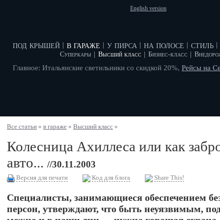
English version
под крышей
в гараже
у пирса
на полосе
стиль
|
|
|
|
|
Суперкары
|
Высший класс
|
Бизнес-класс
|
Внедоро
Главное: Итальянские светильники со скидкой 20%,
Рейсы на С
Все статьи
»
в гараже
»
Высший класс
»
Колесница Ахиллеса или как забр
авто...
//30.11.2003
Версия для печати
Код для блога
Share This!
Специалисты, занимающиеся обеспечением без
персон, утверждают, что быть неуязвимым, под