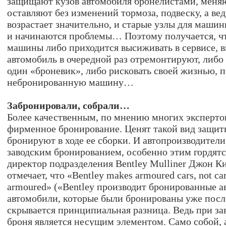
защищают кузов автомобиля бронелистами, меняю
оставляют без изменений тормоза, подвеску, а в
возрастает значительно, и старые узлы для машин
и начинаются проблемы… Поэтому получается, чт
машины либо приходится высиживать в сервисе, в
автомобиль в очередной раз отремонтируют, либо
один «броневик», либо рисковать своей жизнью, 
небронированную машину…
Забронировали, собрали…
Более качественным, по мнению многих экспертов,
фирменное бронирование. Ценят такой вид защит
бронируют в ходе ее сборки. И автопроизводител
заводским бронированием, особенно этим гордятс
директор подразделения Bentley Mulliner Джон К
отмечает, что «Bentley makes armoured cars, not car
armoured» («Bentley производит бронированные а
автомобили, которые были бронированы уже после
скрывается принципиальная разница. Ведь при за
броня является несущим элементом. Само собой, 