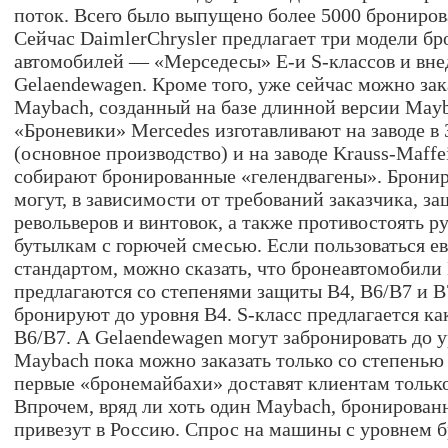
поток. Всего было выпущено более 5000 брониро
Сейчас DaimlerChrysler предлагает три модели б
автомобилей — «Мерседесы» E-и S-классов и вн
Gelaendewagen. Кроме того, уже сейчас можно за
Maybach, созданный на базе длинной версии Mayb
«Броневики» Mercedes изготавливают на заводе в
(основное производство) и на заводе Krauss-Maff
собирают бронированные «гелендвагены». Брони
могут, в зависимости от требований заказчика, за
револьверов и винтовок, а также противостоять р
бутылкам с горючей смесью. Если пользоваться е
стандартом, можно сказать, что бронеавтомобили
предлагаются со степенями защиты B4, B6/B7 и B
бронируют до уровня B4. S-класс предлагается как
B6/B7. А Gelaendewagen могут забронировать до 
Maybach пока можно заказать только со степенью
первые «бронемайбахи» доставят клиентам только 
Впрочем, вряд ли хоть один Maybach, бронирован
привезут в Россию. Спрос на машины с уровнем б