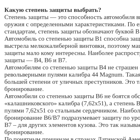
Какую степень защиты выбрать?
Степень защиты — это способность автомобиля в
оружия с определенными характеристиками. По 
стандартам, степень защиты обозначают буквой B
Автомобиль со степенью защиты B1 способна защи
выстрела мелкокалиберной винтовки, поэтому ма
защиты мало кому интересны. Наиболее распрост
защиты — B4, B6 и B7.
Автомобилям со степенью защиты B4 не страшен 
револьверными пулями калибра 44 Magnum. Такая
большей степени от уличных преступников. Это т
бронирование.
Автомобили со степенью защиты B6 не боятся об
«калашниковского» калибра (7,62x51), а степень 
пулями 7,62x51 со стальным сердечником. Наибо
бронирование B6/B7 подразумевает защиту по уро
B7 – для других элементов кузова. Это так назыв
бронирование.
По понятным причинам в странах Латинской Амер