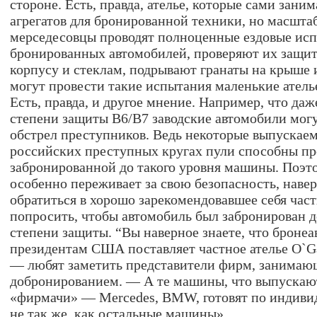
стороне. Есть, правда, ателье, которые сами зани
агрегатов для бронированной техники, но масштаб
мерседесовцы проводят полноценные ездовые исп
бронированных автомобилей, проверяют их защи
корпусу и стеклам, подрывают гранаты на крыше 
могут провести такие испытания маленькие атель
Есть, правда, и другое мнение. Например, что да
степени защиты B6/B7 заводские автомобили мог
обстрел преступников. Ведь некоторые выпускае
российских преступных кругах пули способны пр
забронированной до такого уровня машины. Поэто
особенно переживает за свою безопасность, навер
обратиться в хорошо зарекомендовавшее себя част
попросить, чтобы автомобиль был забронирован 
степени защиты. “Вы наверное знаете, что броне
президентам США поставляет частное ателье O`Ga
— любят заметить представители фирм, занимаю
добронированием. — А те машины, что выпускают
«фирмачи» — Mercedes, BMW, готовят по индиви
не так же, как остальные машины».