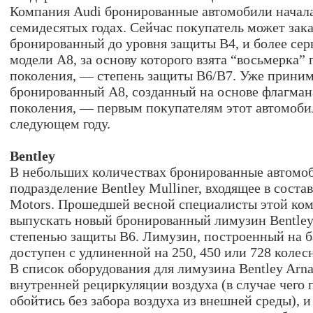
Компания Audi бронированные автомобили начала
семидесятых годах. Сейчас покупатель может зака
бронированный до уровня защиты B4, и более се
модели A8, за основу которого взята “восьмерка”
поколения, — cтепень защиты B6/B7. Уже приним
бронированный A8, созданный на основе флагма
поколения, — первым покупателям этот автомобил
следующем году.
Bentley
В небольших количествах бронированные автомоб
подразделение Bentley Mulliner, входящее в соста
Motors. Прошедшей весной специалисты этой ко
выпускать новый бронированный лимузин Bentley 
степенью защиты B6. Лимузин, построенный на ба
доступен с удлиненной на 250, 450 или 728 колес
В список оборудования для лимузина Bentley Arna
внутренней рециркуляции воздуха (в случае чего
обойтись без забора воздуха из внешней среды), 