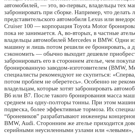
автомобилей, — это, во-первых, владельцы тех ма
забронировать при сборке. Например, что делать
представительского автомобиля Lexus или внедор
Cruiser 100 — корпорация Toyota Motor брониро
пока не занимается. А, во-вторых, в частные ате
владельцы автомобилей Mercedes и BMW. Одни из
машину и лишь потом решили ее бронировать, а 
сэкономить — обычно выходит дешевле приобрес
забронировать его в стороннем ателье, чем покуп
бронированную заводом-изготовителем (BMW, Me
специалисты рекомендуют не скупиться: «Сперва, 
потом проблем не оберетесь». Особенно не реко
владельцам, которые хотят забронировать автомо
B6 или B7. После такого бронирования масса маш
среднем на одну-полторы тонны. При этом машин
подвеска, более эффективные тормоза. Их специа
“броневиков” разрабатывают инженеры концернов 
BMW, Audi. Сторонним же ателье приходится дов
серийными неусиленными узлами или «левыми»,