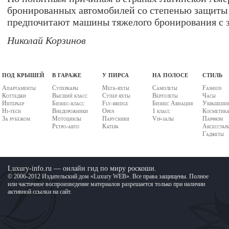
бронированных автомобилей со степенью защиты 
предпочитают машины тяжелого бронирования с з
Николай Корзинов
под крышей
в гараже
у пирса
на полосе
стиль
Апартаменты
Суперкары
Мега-яхты
Самолеты
Fashion
Коттеджи
Высший класс
Супер яхты
Вертолеты
Часы
Интерьер
Бизнес-класс
Fly-bridge
Бизнес Авиация
Украшени
Hi-tech
Внедорожники
Open
1 класс
Косметик
За рубежом
Мотоциклы
Парусники
Vip-залы
Парфюм
Ретро-авто
Катера
Аксессуар
Гаджеты
Luxury-info.ru — онлайн гид по миру роскоши.
© 2006-2012 Издательский дом «Luxury WEB». Все права защищены. Полное
или частичное воспроизведение материалов разрешается только при наличии
активной ссылки на сайт.