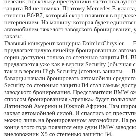
невелик, поскольку преступники часто пользуютс
защита B4 не помеха. Поэтому Mercedes E-класса
степени B6/B7, который cкоро появится в продаже,
нетерпением. На машину, которая будет единстве
автомобилем тяжелого заводского бронирования, 
заказы.
Главный конкурент концерна DaimlerChrysler —
предлагает целую линейку бронированных автом
серии доступен только со степенью защиты B4. 
предлагается уже как в версии Security (обычная 
так и в версии High Security (степень защиты — B
баварцы начали бронировать автомобили среднег
Security со степенью защиты B4 стал самым дост
заводского бронирования. Представители BMW о
спросом бронированная «трешка» будет пользоват
Латинской Америки и Южной Африки. Там широк
захват автомобилей силой. И спастись от преступ
можно лишь на бронированном автомобиле. На ро
конце этого года появится еще один BMW заводско
внедорожник X5 со степенью защиты B4.