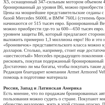
X5, оснащенный 347-сильным мотором объемом 4
бронированный до уровня B6, можно приобрести з
Цены на мощнейшие представительские седаны с
базой Mercedes S600L и BMW 760Li (степень бро
начинаются от 515 тысяч евро. Бронированный Ben
можно приобрести где-то за 600—650 тысяч евро.
уровнем защиты B6, который предлагают сторонни
выложить примерно 1,3 миллиона евро! Но и это
«броневичок» представительского класса можно к
долларов. Столько, например, стоит еще достато
«шестисотый» Mercedes предыдущего поколения 
рисковать, покупая подержанный бронированный 
Достаточно ли мы богаты, чтобы покупать такие 
Редакция благодарит компании Armet Armored Veh
помощь в подготовке материала
Россия, Запад и Латинская Америка
Есть мнение, что по продажам бронированных ав
пользования можно судить о стране. Покупают м
общество нездорово, жить в этой стране опасно.