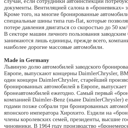
случай, если сотрудники автоинспекции потребу
документы. Вентиляцией салона в «броневиках» з
Кроме того, на многие бронированные автомобил
специальные шины типа run-flat, которые позвол
потере давления двигаться со скоростью до 50 км/
В секторе машин личного пользования заводским
занимаются лишь единицы, прежде всего, компа
наиболее дорогие массовые автомобили.
Made in Germany
Львиную долю автомобилей заводского бронирова
Европе, выпускают концерны DaimlerChrysler, BM
один концерн DaimlerChrysler, старейший произв
бронированных автомобилей в Европе, выпускает 
бронеавтомобилей ежегодно. Самый первый «брон
компанией Daimler-Benz (ныне DaimlerChrysler) е
годами позже собрали три бронированных автомоб
японского императора Хирохито. Ездили на «бро
члены королевских семей, президенты, высшие г
чиновники. В 1964 году производство «бронемерс