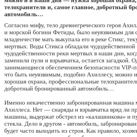
можно и в наши дни — нужна хорошая охрана
телохранители и, самое главное, добротный б
автомобиль…
Согласно мифу, тело древнегреческого героя Ахил
и морской богини Фетиды, было неуязвимым для с
младенчестве мать выкупала его в реке Стикс, те
мертвых. Воды Стикса обладали чудодейственной 
чудодейственности реки мертвых в наши дни, ког
заменили пули и взрывчатка, остается загадкой. 
занимающиеся обеспечением безопасности VIP-п
что быть неуязвимым, подобно Ахиллесу, можно 
хорошая охрана, профессиональные телохранители
добротный бронированный автомобиль…
Именно некачественно забронированная машина м
Ахиллеса. Нет — снаряды и взрывчатка вряд ли п
машины, выдержат обстрел из «калашникова» и 
стекла. Дело в другом - автомобиль, забронирова
будет часто выходить из строя. Как правило, хозяе