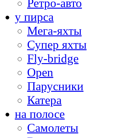
Ретро-авто
у пирса
Мега-яхты
Супер яхты
Fly-bridge
Open
Парусники
Катера
на полосе
Самолеты