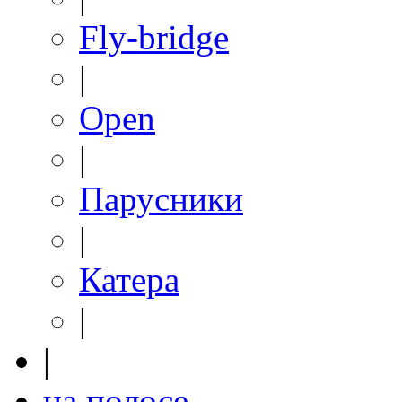
Fly-bridge
|
Open
|
Парусники
|
Катера
|
|
на полосе