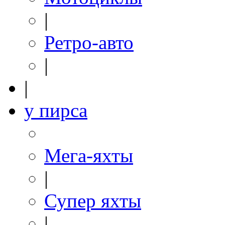
|
Ретро-авто
|
|
у пирса
Мега-яхты
|
Супер яхты
|