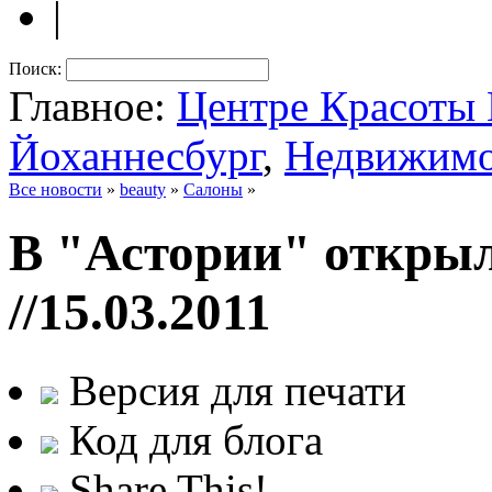
|
Поиск:
Главное:
Центре Красот
Йоханнесбург
,
Недвижимо
Все новости
»
beauty
»
Салоны
»
В "Астории" открыл
//15.03.2011
Версия для печати
Код для блога
Share This!