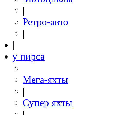
|
Ретро-авто
|
|
у пирса
Мега-яхты
|
Супер яхты
|