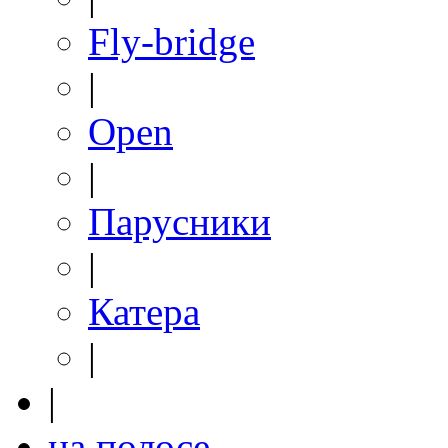
Fly-bridge
|
Open
|
Парусники
|
Катера
|
|
на полосе