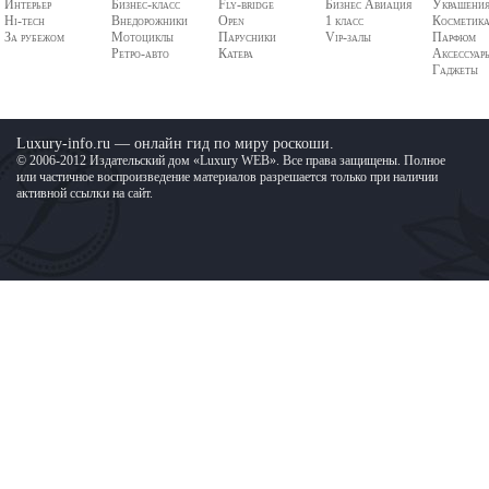
Интерьер
Бизнес-класс
Fly-bridge
Бизнес Авиация
Украшени
Hi-tech
Внедорожники
Open
1 класс
Косметик
За рубежом
Мотоциклы
Парусники
Vip-залы
Парфюм
Ретро-авто
Катера
Аксессуар
Гаджеты
Luxury-info.ru — онлайн гид по миру роскоши.
© 2006-2012 Издательский дом «Luxury WEB». Все права защищены. Полное
или частичное воспроизведение материалов разрешается только при наличии
активной ссылки на сайт.