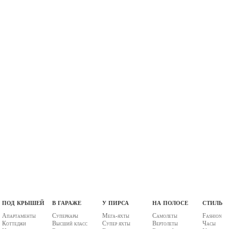
под крышей
в гараже
у пирса
на полосе
стиль
Апартаменты
Суперкары
Мега-яхты
Самолеты
Fashion
Коттеджи
Высший класс
Супер яхты
Вертолеты
Часы