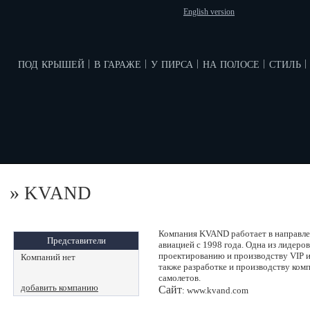
English version
под крышей
в гараже
у пирса
на полосе
стиль
|
|
|
|
|
»
KVAND
Компания KVAND работает в направлен
Представители
авиацией с 1998 года. Одна из лидеро
проектированию и производству VIP и
Компаний нет
также разработке и производству ком
самолетов.
добавить компанию
Сайт
: www.kvand.com