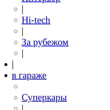
|
Hi-tech
|
За рубежом
|
|
в гараже
Суперкары
|