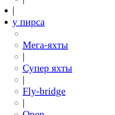
|
у пирса
Мега-яхты
|
Супер яхты
|
Fly-bridge
|
Open