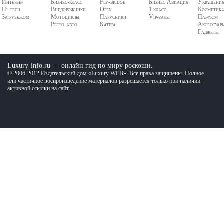
Интерьер
Бизнес-класс
Fly-bridge
Бизнес Авиация
Украшени
Hi-tech
Внедорожники
Open
1 класс
Косметик
За рубежом
Мотоциклы
Парусники
Vip-залы
Парфюм
Ретро-авто
Катера
Аксессуар
Гаджеты
Luxury-info.ru — онлайн гид по миру роскоши.
© 2006-2012 Издательский дом «Luxury WEB». Все права защищены. Полное
или частичное воспроизведение материалов разрешается только при наличии
активной ссылки на сайт.