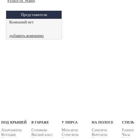
Prince of Wales
Представители
Компаний нет
добавить компанию
под крышей
в гараже
у пирса
на полосе
стиль
Апартаменты
Суперкары
Мега-яхты
Самолеты
Fashion
Коттеджи
Высший класс
Супер яхты
Вертолеты
Часы