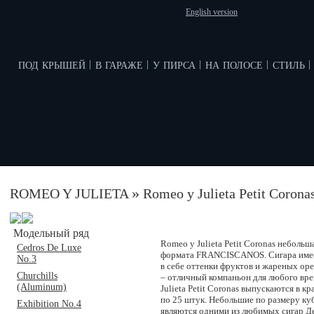
English version
под крышей
в гараже
у пирса
на полосе
стиль
|
|
|
|
|
»
ROMEO Y JULIETA
Romeo y Julieta Petit Corona
Модельный ряд
Romeo y Julieta Petit Coronas небольш
Cedros De Luxe
формата FRANCISCANOS. Сигара имее
No.3
в себе оттенки фруктов и жареных ор
Churchills
– отличный компаньон для любого вр
(Aluminum)
Julieta Petit Coronas выпускаются в 
по 25 штук. Небольшие по размеру куб
Exhibition No.4
являются одними из любимых сигар Д