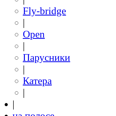
Fly-bridge
|
Open
|
Парусники
|
Катера
|
|
на полосе