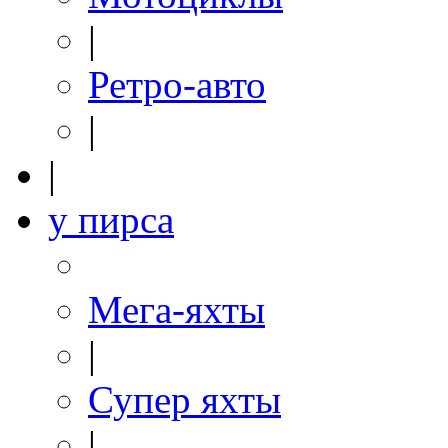
|
Ретро-авто
|
|
у пирса
Мега-яхты
|
Супер яхты
|