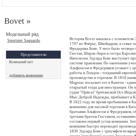
»
Bovet
Модельный ряд
История Bovet началась с основателя 
Sportster Saguardo
1797 во Флёрье, Швейцария, в семье ч
Фредерика Бове. У него было четверо 
Гюстав, Шарль-Анри и сестра Каролин
Представители
Наполеона Эдуард Бове выступает про
Компаний нет
системе правления. По окончании учен
Альфонсом и Фредериком уезжает с ц
работы в Лондон - тогдашний европей
добавить компанию
производства и торговли. В 1818 нан
Magniac посылает его в Кантон - един
открытый тогда для иностранцев. Он 
судне "Орвелл" британской Ост-Индско
Мыс Доброй Надежды, прибывает в Кан
В 1822 году во время пребывания в Ка
компанию для часовой торговли в Кит
братьями Альфонсом и Фредериком, о
третьим братом Гюставом, оставшимся
составлен первый устав компании. Зат
компания быстро переводит производ
1830 Эдуард Бове с триумфом возвращ
своим "китайским" сыном Эдуардом-