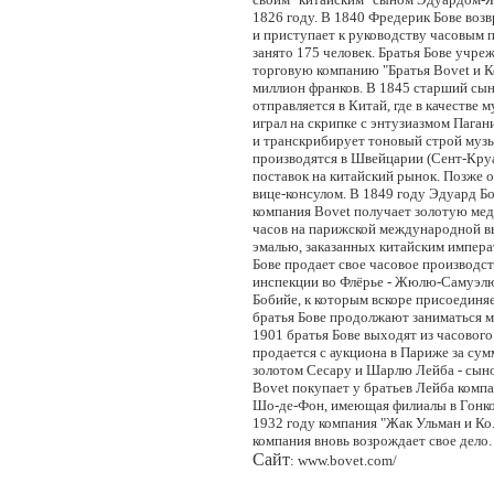
1826 году. В 1840 Фредерик Бове воз
и приступает к руководству часовым п
занято 175 человек. Братья Бове учр
торговую компанию "Братья Bovet и Ко
миллион франков. В 1845 старший сы
отправляется в Китай, где в качестве м
играл на скрипке с энтузиазмом Пага
и транскрибирует тоновый строй муз
производятся в Швейцарии (Сент-Круа
поставок на китайский рынок. Позже 
вице-консулом. В 1849 году Эдуард Бо
компания Bovet получает золотую ме
часов на парижской международной вы
эмалью, заказанных китайским импера
Бове продает свое часовое производс
инспекции во Флёрье - Жюлю-Самуэл
Бобийе, к которым вскоре присоединя
братья Бове продолжают заниматься м
1901 братья Бове выходят из часового 
продается с аукциона в Париже за сум
золотом Сесару и Шарлю Лейба - сын
Bovet покупает у братьев Лейба компа
Шо-де-Фон, имеющая филиалы в Гонко
1932 году компания "Жак Ульман и Ко.
компания вновь возрождает свое дело.
Сайт
: www.bovet.com/