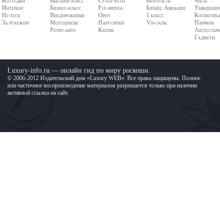
Коттеджи
Высший класс
Супер яхты
Вертолеты
Часы
Интерьер
Бизнес-класс
Fly-bridge
Бизнес Авиация
Украшени
Hi-tech
Внедорожники
Open
1 класс
Косметик
За рубежом
Мотоциклы
Парусники
Vip-залы
Парфюм
Ретро-авто
Катера
Аксессуар
Гаджеты
Luxury-info.ru — онлайн гид по миру роскоши.
© 2006-2012 Издательский дом «Luxury WEB». Все права защищены. Полное
или частичное воспроизведение материалов разрешается только при наличии
активной ссылки на сайт.