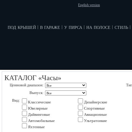
English version
под крышей
в гараже
у пирса
на полосе
стиль
|
|
|
|
|
КАТАЛОГ «Часы»
Ценновой диапазон:
Тип
Выпуск:
Вид:
Классические
Дизайнерские
Ювелирные
Спортивные
Дайвинговые
Авиационные
Автомобильные
Ультратонкие
Яхтенные