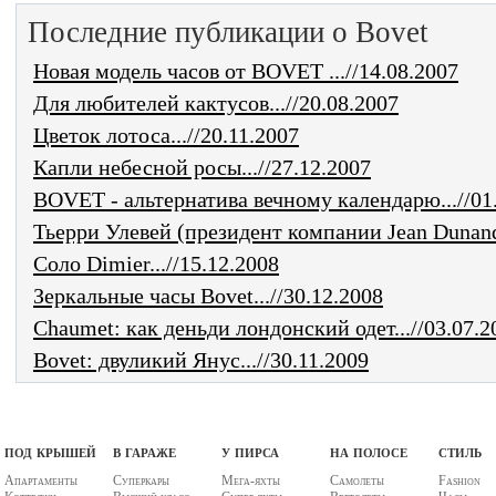
Последние публикации о Bovet
Новая модель часов от BOVET ...//14.08.2007
Для любителей кактусов...//20.08.2007
Цветок лотоса...//20.11.2007
Капли небесной росы...//27.12.2007
BOVET - альтернатива вечному календарю...//01
Тьерри Улевей (президент компании Jean Dunand)
Соло Dimier...//15.12.2008
Зеркальные часы Bovet...//30.12.2008
Chaumet: как деньди лондонский одет...//03.07.2
Bovet: двуликий Янус...//30.11.2009
под крышей
в гараже
у пирса
на полосе
стиль
Апартаменты
Суперкары
Мега-яхты
Самолеты
Fashion