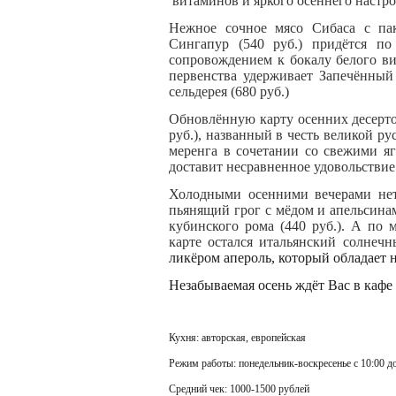
витаминов и яркого осеннего настро
Нежное сочное мясо Сибаса с пак
Сингапур (540 руб.) придётся по
сопровождением к бокалу белого ви
первенства удерживает Запечённый 
сельдерея (680 руб.)
Обновлённую карту осенних десерто
руб.), названный в честь великой р
меренга в сочетании со свежими 
доставит несравненное удовольствие
Холодными осенними вечерами нет
пьянящий грог с мёдом и апельсинам
кубинского рома (440 руб.). А по 
карте остался итальянский солнеч
ликёром апероль, который обладает
Незабываемая осень ждёт Вас в кафе
Кухня: авторская, европейская
Режим работы: понедельник-воскресенье с 10:00 до
Средний чек: 1000-1500 рублей