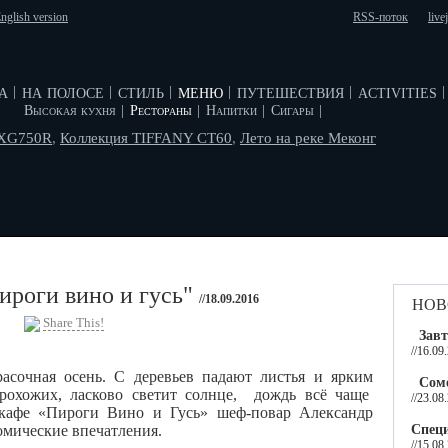
nglish version
RSS-поток
live
а
на полосе
стиль
меню
путешествия
activities
|
|
|
|
|
|
Высокая кухня
|
Рестораны
|
Напитки
|
Сигары
|
 XG750R
,
Коллекция TIFFANY CT60
,
Лето на реке Меконг
ироги вино и гусь"
нов
//18.09.2016
Share This!
Завт
//16.09
асочная осень. С деревьев падают листья и ярким
Соме
рохожих, ласково светит солнце, дождь всё чаще
//23.08
кафе «Пироги Вино и Гусь» шеф-повар Александр
Специ
омические впечатления.
//15.08