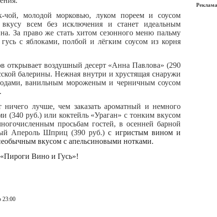
ения.
Реклама
-чой, молодой морковью, луком пореем и соусом
 вкусу всем без исключения и станет идеальным
на. За право же стать хитом сезонного меню пальму
гусь с яблоками, полбой и лёгким соусом из корня
в открывает воздушный десерт «Анна Павлова» (290
усской балерины. Нежная внутри и хрустящая снаружи
ягодами, ванильным мороженым и черничным соусом
.
 ничего лучше, чем заказать ароматный и немного
и (340 руб.) или коктейль «Ураган» с тонким вкусом
многочисленным просьбам гостей, в осенней барной
ный Апероль Шприц (390 руб.)
с игристым вином и
 необычным вкусом с апельсиновыми нотками.
 «Пироги Вино и Гусь»!
 23:00