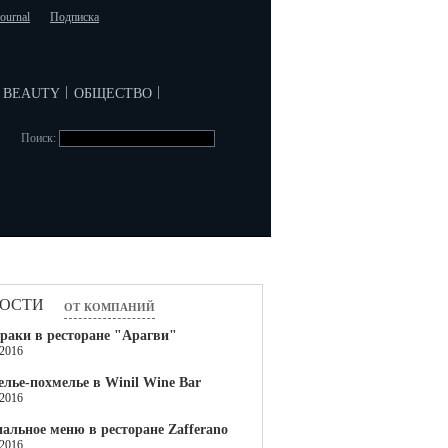
journal
Подписка
beauty
общество
|
|
Поиск:
ости
от компаний
раки в ресторане "Арагви"
.2016
лье-похмелье в Winil Wine Bar
.2016
альное меню в ресторане Zafferano
.2016