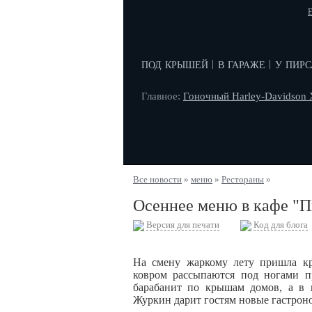
E
под крышей
в гараже
у пирс
|
|
Главное:
Гоночный Harley-Davidson
Все новости
»
меню
»
Рестораны
»
Осеннее меню в кафе "П
Версия для печати
Код для блога
На смену жаркому лету пришла кр
ковром рассыпаются под ногами п
барабанит по крышам домов, а в 
Журкин дарит гостям новые гастрон