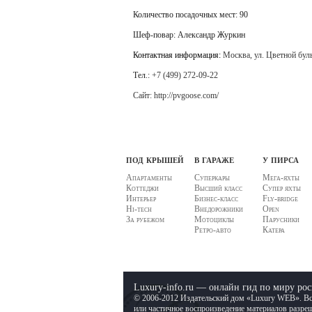
Количество посадочных мест: 90
Шеф-повар: Александр Журкин
Контактная информация:
Москва, ул. Цветной бульв
Тел.:
+7 (499) 272-09-22
Сайт:
http
://
pvgoose
.
com
/
под крышей
в гараже
у пирса
Апартаменты
Суперкары
Мега-яхты
Коттеджи
Высший класс
Супер яхты
Интерьер
Бизнес-класс
Fly-bridge
Hi-tech
Внедорожники
Open
За рубежом
Мотоциклы
Парусники
Ретро-авто
Катера
Luxury-info.ru — онлайн гид по миру ро
© 2006-2012 Издательский дом «Luxury WEB». В
или частичное воспроизведение материалов разреш