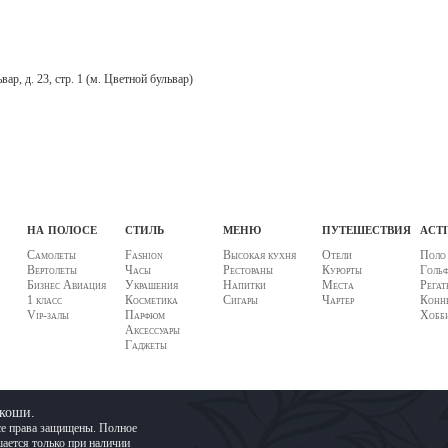
ар, д. 23, стр. 1 (м. Цветной бульвар)
на полосе
стиль
меню
путешествия
acti
Самолеты
Fashion
Высокая кухня
Отели
Поло
Вертолеты
Часы
Рестораны
Курорты
Голь
Бизнес Авиация
Украшения
Напитки
Места
Регат
1 класс
Косметика
Сигары
Чартер
Конны
Vip-залы
Парфюм
Хобб
Аксессуары
Гаджеты
скоши.
се права защищены. Полное
ается только при наличии