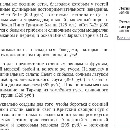
иальные осенние сеты, благодаря которым у гостей
Летни
авные кулинарные достопримечательности заведения.
//06.08
«Сет №1» (850 руб.) - это нежная ветчина из гуся с
томатами и мармеладом; пряный тыквенный пирог с
Ресто
и бокал Пино Гриджио Бланш (125 мл.). «Сет №2» (850
гастр
гуся с белыми грибами и сливочным сыром моцарелла;
//01.08
ажаном и перцем; и бокал Винья Зарзаль Гарнача (125
Все но
возможность насладиться блюдами, которые не
ть поклонником пирогов, вина и гуся!
отдал предпочтение сезонным овощам и фруктам,
й морской рыбой и, конечно же, гусем. На закуску в
игинальных салата: Салат с сибасом, сочным латуком
имбирно-апельсинового соуса (390 руб.) и Салат с
лой и диким щавелем (385 руб.). Поклонникам мясных
нимание на Тар-тар из томлёного гуся, сливочного
 груши (320 руб.)
вально созданы для того, чтобы бороться с осенней
ный столик, мягкий свет и Критский овощной суп с
позволит не только насладиться потрясающим вкусом
аемых летних приключениях. А нежный тыквенный
оком и кокосовым молоком (295 руб.) – источник