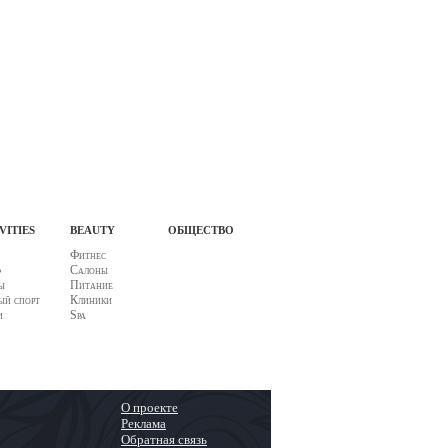
vities
beauty
общество
Фитнес
ф
Салоны
ы
Питание
й спорт
Клиники
и
Spa
О проекте
Реклама
Обратная связь