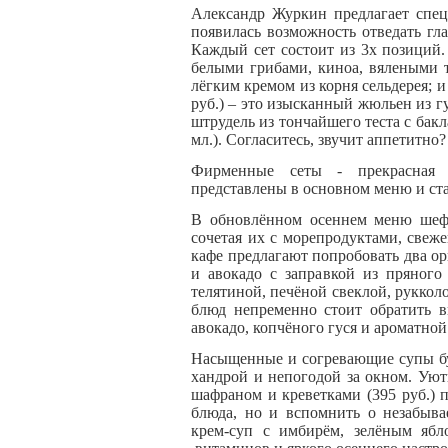
Александр Журкин предлагает спец
появилась возможность отведать гл
Каждый сет состоит из 3х позиций. 
белыми грибами, киноа, вялеными 
лёгким кремом из корня сельдерея; 
руб.) – это изысканный жюльен из 
штрудель из тончайшего теста с бакл
мл.). Согласитесь, звучит аппетитно?
Фирменные сеты - прекрасная 
представлены в основном меню и ста
В обновлённом осеннем меню шеф 
сочетая их с морепродуктами, свеже
кафе предлагают попробовать два ор
и авокадо с заправкой из пряного 
телятиной, печёной свеклой, рукко
блюд непременно стоит обратить в
авокадо, копчёного гуся и ароматной
Насыщенные и согревающие супы бук
хандрой и непогодой за окном. Уют
шафраном и креветками (395 руб.) 
блюда, но и вспомнить о незабыв
крем-суп с имбирём, зелёным ябл