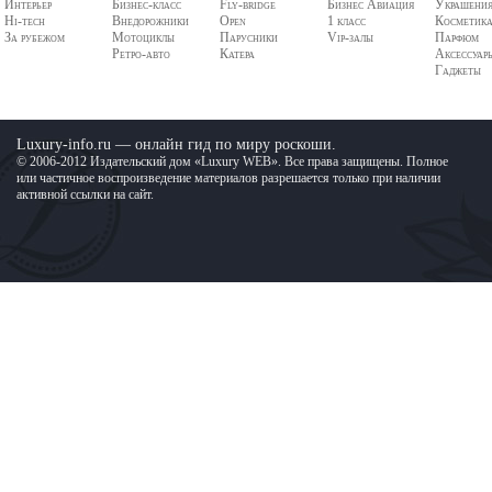
Интерьер
Бизнес-класс
Fly-bridge
Бизнес Авиация
Украшени
Hi-tech
Внедорожники
Open
1 класс
Косметик
За рубежом
Мотоциклы
Парусники
Vip-залы
Парфюм
Ретро-авто
Катера
Аксессуар
Гаджеты
Luxury-info.ru — онлайн гид по миру роскоши.
© 2006-2012 Издательский дом «Luxury WEB». Все права защищены. Полное
или частичное воспроизведение материалов разрешается только при наличии
активной ссылки на сайт.