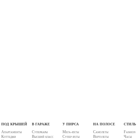
под крышей
в гараже
у пирса
на полосе
стиль
Апартаменты
Суперкары
Мега-яхты
Самолеты
Fashion
Коттеджи
Высший класс
Супер яхты
Вертолеты
Часы