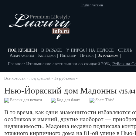
English version
под крышей
в гараже
у пирса
на полосе
стиль
|
|
|
|
|
Апартаменты
|
Коттеджи
|
Интерьер
|
Hi-tech
|
За рубежом
|
Главное: Итальянские светильники со скидкой 20%,
Рейсы на С
Все новости
»
под крышей
»
За рубежом
»
Нью-Йоркский дом Мадонны
//15.0
Версия для печати
Код для блога
Share This!
В то время, как одни знаменитости избавляются 
особняков и имений, другие наоборот — приобре
недвижимость. Мадонна недавно подписала контр
этажного кирпичного дома на 81-ой улице в Нью-