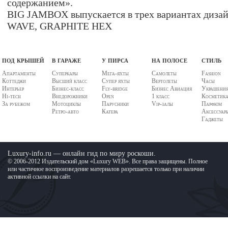
содержанием».
BIG JAMBOX выпускается в трех вариантах диз
WAVE, GRAPHITE HEX
под крышей
в гараже
у пирса
на полосе
стиль
Апартаменты
Суперкары
Мега-яхты
Самолеты
Fashion
Коттеджи
Высший класс
Супер яхты
Вертолеты
Часы
Интерьер
Бизнес-класс
Fly-bridge
Бизнес Авиация
Украшени
Hi-tech
Внедорожники
Open
1 класс
Косметик
За рубежом
Мотоциклы
Парусники
Vip-залы
Парфюм
Ретро-авто
Катера
Аксессуар
Гаджеты
Luxury-info.ru — онлайн гид по миру роскоши.
© 2006-2012 Издательский дом «Luxury WEB». Все права защищены. Полное
или частичное воспроизведение материалов разрешается только при наличии
активной ссылки на сайт.