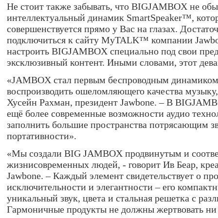
Не стоит также забывать, что BIGJAMBOX не обы
интеллектуальный динамик SmartSpeaker™, кото
совершенствуется прямо у Вас на глазах. Достато
подключиться к сайту MyTALK™ компании Jawbo
настроить BIGJAMBOX специально под свои пред
эксклюзивный контент. Иными словами, этот дев
«JAMBOX стал первым беспроводным динамиком,
воспроизводить ошеломляющего качества музыку, 
Хусейн Рахман, президент Jawbone. – В BIGJAM
ещё более современные возможности аудио техно
заполнить большие пространства потрясающим зв
портативности».
«Мы создали BIG JAMBOX продвинутым и соотв
жизнисовременных людей, - говорит Ив Беар, кре
Jawbone. – Каждый элемент свидетельствует о про
исключительности и элегантности – его компактн
уникальный звук, цвета и стальная решетка с раз
Гармоничные продукты не должны жертвовать ни