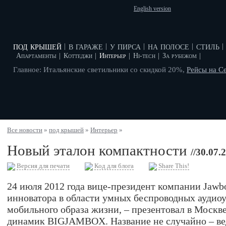
English version
под крышей
в гараже
у пирса
на полосе
стиль
|
|
|
|
|
Апартаменты
|
Коттеджи
|
Интерьер
|
Hi-tech
|
За рубежом
|
Главное: Итальянские светильники со скидкой 20%,
Рейсы на С
Все новости
»
под крышей
»
Интерьер
»
Новый эталон компактности
//30.07.
Версия для печати
Код для блога
Share This!
24 июля 2012 года вице-президент компании Jawbo
инноватора в области умных беспроводных аудиоу
мобильного образа жизни, – презентовал в Москв
динамик BIGJAMBOX. Название не случайно – вед