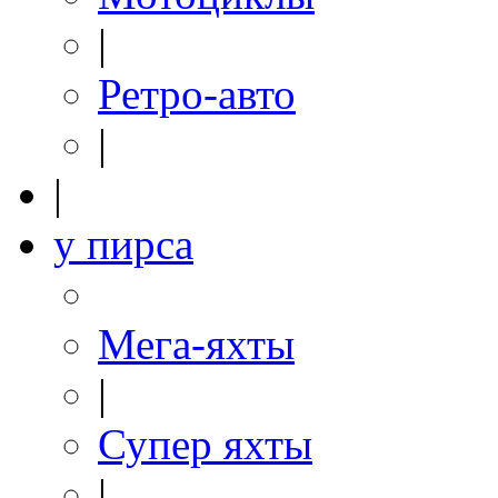
|
Ретро-авто
|
|
у пирса
Мега-яхты
|
Супер яхты
|