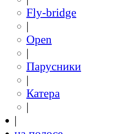
Fly-bridge
|
Open
|
Парусники
|
Катера
|
|
на полосе