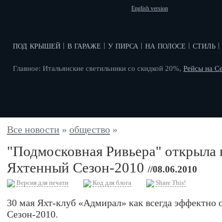
English version
под крышей
в гараже
у пирса
на полосе
стиль
|
|
|
|
|
Главное: Итальянские светильники со скидкой 20%,
Рейсы на С
Все новости
»
общество
»
"Подмосковная Ривьера" открыла
Яхтенный Сезон-2010
//08.06.2010
Версия для печати
Код для блога
Share This!
30 мая Яхт-клуб «Адмирал» как всегда эффектно
Сезон-2010.