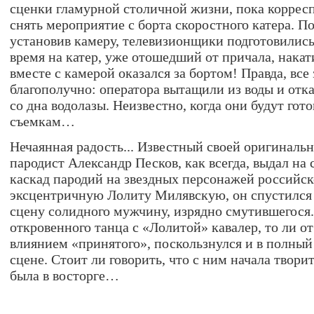
сценки гламурной столичной жизни, пока коррес
снять мероприятие с борта скоростного катера. П
установив камеру, телевизионщики подготовилис
время на катер, уже отошедший от причала, накат
вместе с камерой оказался за бортом! Правда, все
благополучно: оператора вытащили из воды и отк
со дна водолазы. Неизвестно, когда они будут гот
съемкам…
Нечаянная радость... Известный своей оригиналь
пародист Александр Песков, как всегда, выдал на
каскад пародий на звездных персонажей российск
эксцентричную Лолиту Милявскую, он спустился 
сцену солидного мужчину, изрядно смутившегося.
откровенного танца с «Лолитой» кавалер, то ли от
влиянием «принятого», поскользнулся и в полный 
сцене. Стоит ли говорить, что с ним начала твор
была в восторге…