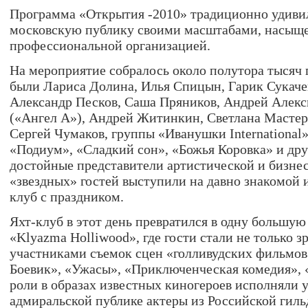
Программа «Открытия -2010» традиционно удив
московскую публику своими масштабами, насыщ
профессиональной организацией.
На мероприятие собралось около полутора тысяч 
были Лариса Долина, Илья Спицын, Гарик Сукачев
Александр Песков, Саша Пряников, Андрей Алекс
(«Ангел А»), Андрей Житинкин, Светлана Мастер
Сергей Чумаков, группы «Иванушки International
«Подиум», «Сладкий сон», «Божья Коровка» и дру
достойные представители артистической и бизне
«звездных» гостей выступили на давно знакомой 
клуб с праздником.
Яхт-клуб в этот день превратился в одну большу
«Klyazma Holliwood», где гости стали не только з
участниками съемок сцен «голливудских фильмов
Боевик», «Ужасы», «Приключенческая комедия», 
роли в образах известных киногероев исполняли
адмиральской публике актеры из Российской гиль