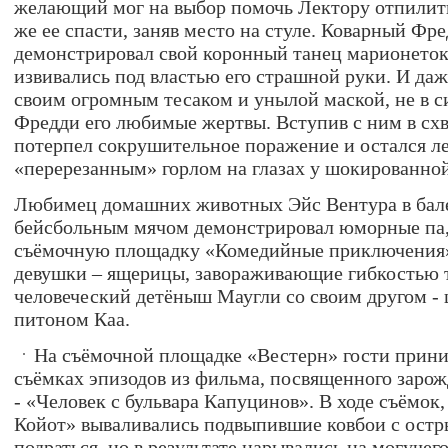
желающий мог на выбор помочь Лектору отпилить
же ее спасти, заняв место на стуле. Коварный Фр
демонстрировал свой коронный танец марионеток
извивались под властью его страшной руки. И да
своим огромным тесаком и унылой маской, не в с
Фредди его любимые жертвы. Вступив с ним в сх
потерпел сокрушительное поражение и остался ле
«перерезанным» горлом на глазах у шокированно
Любимец домашних животных Эйс Вентура в бале
бейсбольным мячом демонстрировал юморные па, 
съёмочную площадку «Комедийные приключения»,
девушки – ящерицы, завораживающие гибкостью т
человеческий детёныш Маугли со своим другом 
питоном Каа.
На съёмочной площадке «Вестерн» гости прини
съёмках эпизодов из фильма, посвященного заро
- «Человек с бульвара Капуцинов». В ходе съёмок
Койот» вываливались подвыпившие ковбои с ост
подраться, но в результате нарывались на могуче