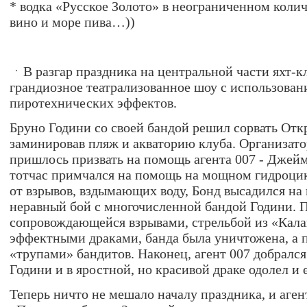
* водка «Русское Золото» в неограниченном колич
вино и море пива…))
В разгар праздника на центральной части яхт-к
грандиозное театрализованное шоу с использован
пиротехнических эффектов.
Бруно Години со своей бандой решил сорвать Отк
заминировав пляж и акваторию клуба. Организат
пришлось призвать на помощь агента 007 - Джейм
тотчас примчался на помощь на мощном гидроцик
от взрывов, вздымающих воду, Бонд высадился на 
неравный бой с многочисленной бандой Години. П
сопровождающейся взрывами, стрельбой из «Кал
эффектными драками, банда была уничтожена, а 
«трупами» бандитов. Наконец, агент 007 добрался 
Години и в яростной, но красивой драке одолел и е
Теперь ничто не мешало началу праздника, и аген