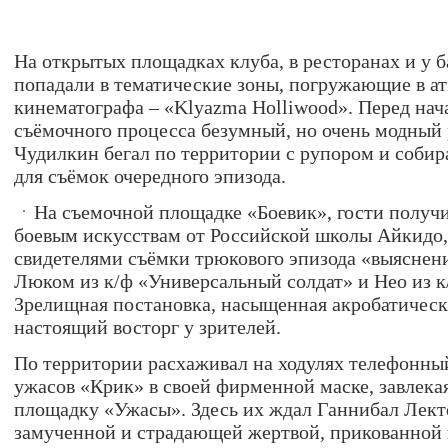
На открытых площадках клуба, в ресторанах и у б
попадали в тематические зоны, погружающие в а
кинематографа – «Klyazma Holliwood». Перед нач
съёмочного процесса безумный, но очень модный
Чудилкин бегал по территории с рупором и собир
для съёмок очередного эпизода.
На съемочной площадке «Боевик», гости получи
боевым искусствам от Российской школы Айкидо,
свидетелями съёмки трюкового эпизода «выясне
Люком из к/ф «Универсальный солдат» и Нео из 
Зрелищная постановка, насыщенная акробатичес
настоящий восторг у зрителей.
По территории расхаживал на ходулях телефонны
ужасов «Крик» в своей фирменной маске, завлека
площадку «Ужасы». Здесь их ждал Ганнибал Лект
замученной и страдающей жертвой, прикованной 