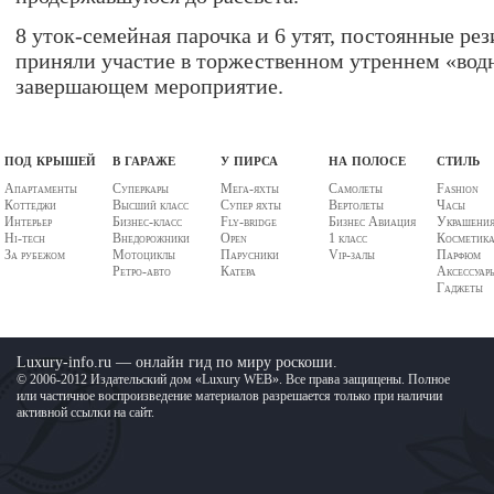
8 уток-семейная парочка и 6 утят, постоянные ре
приняли участие в торжественном утреннем «вод
завершающем мероприятие.
под крышей
в гараже
у пирса
на полосе
стиль
Апартаменты
Суперкары
Мега-яхты
Самолеты
Fashion
Коттеджи
Высший класс
Супер яхты
Вертолеты
Часы
Интерьер
Бизнес-класс
Fly-bridge
Бизнес Авиация
Украшени
Hi-tech
Внедорожники
Open
1 класс
Косметик
За рубежом
Мотоциклы
Парусники
Vip-залы
Парфюм
Ретро-авто
Катера
Аксессуар
Гаджеты
Luxury-info.ru — онлайн гид по миру роскоши.
© 2006-2012 Издательский дом «Luxury WEB». Все права защищены. Полное
или частичное воспроизведение материалов разрешается только при наличии
активной ссылки на сайт.