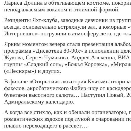
Лариса Долина в обтягивающем костюме, покорив
неподражаемым вокалом и отличной формой.
Резиденты Яхт-клуба, заводные девчонки из груп
всегда, основательно встряхнули зал, а юморные
Интернешнл» погрузили в атмосферу лета, где «
Ярким моментом вечера стала презентация альбо
программа «Дискотека 80-90х» в исполнении цело
Жукова, Сергея Чумакова, Андрея Алексина, ВИА
группы «Сладкий сон», «Божья Коровка», «Мираж
(«Песняры») и других.
В финале «Открытия» акватория Клязьмы озарил
факелов, акробатического Файер-шоу от каскадер
букетами высотного салюта… Наступил Новый, 20
Адмиральскому календарю.
А когда все стихло, как и обещали организаторы,
романтических вздохов под луной в очаровании п
плавно переходящего в рассвет…