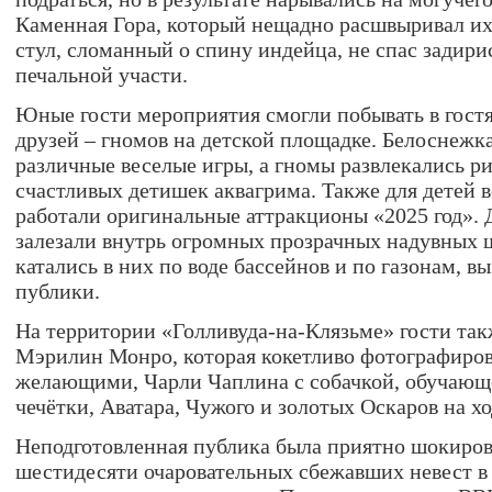
Каменная Гора, который нещадно расшвыривал их
стул, сломанный о спину индейца, не спас задири
печальной участи.
Юные гости мероприятия смогли побывать в гостя
друзей – гномов на детской площадке. Белоснежка
различные веселые игры, а гномы развлекались р
счастливых детишек аквагрима. Также для детей в
работали оригинальные аттракционы «2025 год». 
залезали внутрь огромных прозрачных надувных ш
катались в них по воде бассейнов и по газонам, в
публики.
На территории «Голливуда-на-Клязьме» гости так
Мэрилин Монро, которая кокетливо фотографиров
желающими, Чарли Чаплина с собачкой, обучающе
чечётки, Аватара, Чужого и золотых Оскаров на ход
Неподготовленная публика была приятно шокиро
шестидесяти очаровательных сбежавших невест в 