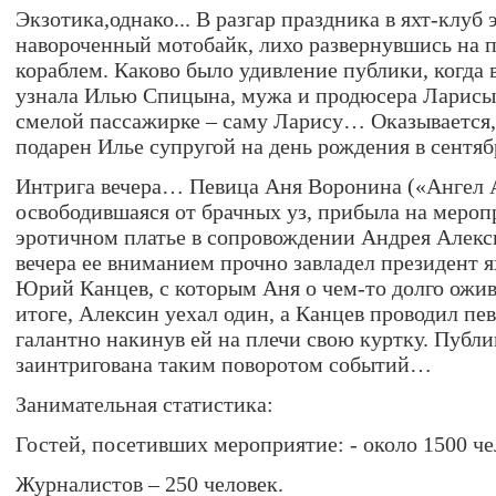
Экзотика,однако... В разгар праздника в яхт-клуб
навороченный мотобайк, лихо развернувшись на 
кораблем. Каково было удивление публики, когда 
узнала Илью Спицына, мужа и продюсера Ларисы 
смелой пассажирке – саму Ларису… Оказывается
подарен Илье супругой на день рождения в сентяб
Интрига вечера… Певица Аня Воронина («Ангел А
освободившаяся от брачных уз, прибыла на меро
эротичном платье в сопровождении Андрея Алекси
вечера ее вниманием прочно завладел президент 
Юрий Канцев, с которым Аня о чем-то долго ожив
итоге, Алексин уехал один, а Канцев проводил пе
галантно накинув ей на плечи свою куртку. Публи
заинтригована таким поворотом событий…
Занимательная статистика:
Гостей, посетивших мероприятие: - около 1500 че
Журналистов – 250 человек.