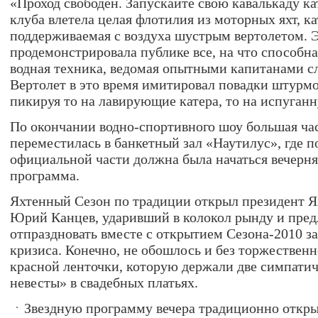
«Проход свободен. Запускайте свою кавалькаду ка
клуба влетела целая флотилия из моторных яхт, к
поддерживаемая с воздуха шустрым вертолетом. 
продемонстрировала публике все, на что способн
водная техника, ведомая опытными капитанами с
Вертолет в это время имитировал повадки штурм
пикируя то на лавирующие катера, то на испуган
По окончании водно-спортивного шоу большая час
переместилась в банкетный зал «Наутилус», где п
официальной части должна была начаться вечерня
программа.
Яхтенный Сезон по традиции открыл президент 
Юрий Канцев, ударивший в колокол рынду и пре
отпраздновать вместе с открытием Сезона-2010 з
кризиса. Конечно, не обошлось и без торжественн
красной ленточки, которую держали две симпати
невесты» в свадебных платьях.
Звездную программу вечера традиционно откр