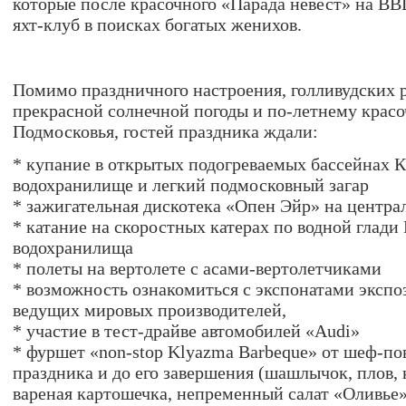
которые после красочного «Парада невест» на В
яхт-клуб в поисках богатых женихов.
Помимо праздничного настроения, голливудских 
прекрасной солнечной погоды и по-летнему крас
Подмосковья, гостей праздника ждали:
* купание в открытых подогреваемых бассейнах 
водохранилище и легкий подмосковный загар
* зажигательная дискотека «Опен Эйр» на центр
* катание на скоростных катерах по водной глади
водохранилища
* полеты на вертолете с асами-вертолетчиками
* возможность ознакомиться с экспонатами экспо
ведущих мировых производителей,
* участие в тест-драйве автомобилей «Audi»
* фуршет «non-stop Klyazma Barbeque» от шеф-пов
праздника и до его завершения (шашлычок, плов
вареная картошечка, непременный салат «Оливь