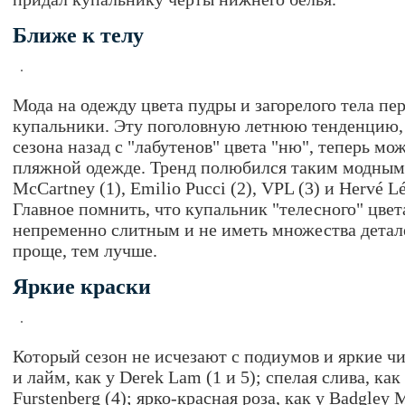
Ближе к телу
Мода на одежду цвета пудры и загорелого тела пе
купальники. Эту поголовную летнюю тенденцию,
сезона назад с "лабутенов" цвета "ню", теперь мо
пляжной одежде. Тренд полюбился таким модным б
McCartney (1), Emilio Pucci (2), VPL (3) и Hervé Lé
Главное помнить, что купальник "телесного" цве
непременно слитным и не иметь множества детал
проще, тем лучше.
Яркие краски
Который сезон не исчезают с подиумов и яркие ч
и лайм, как у Derek Lam (1 и 5); спелая слива, как
Furstenberg (4); ярко-красная роза, как у Badgley M