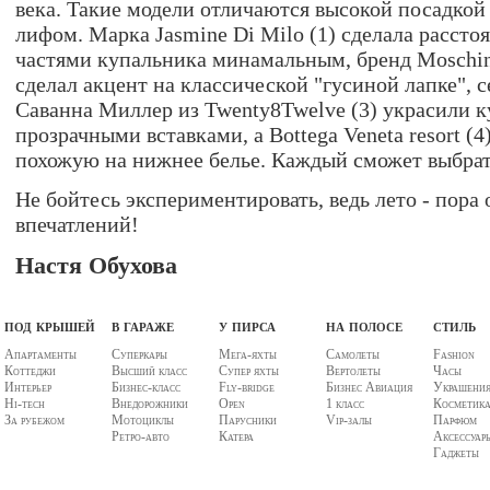
века. Такие модели отличаются высокой посадко
лифом. Марка Jasmine Di Milo (1) сделала рассто
частями купальника минамальным, бренд Moschin
сделал акцент на классической "гусиной лапке", 
Саванна Миллер из Twenty8Twelve (3) украсили 
прозрачными вставками, а Bottega Veneta resort (4
похожую на нижнее белье. Каждый сможет выбрать
Не бойтесь экспериментировать, ведь лето - пора
впечатлений!
Настя Обухова
под крышей
в гараже
у пирса
на полосе
стиль
Апартаменты
Суперкары
Мега-яхты
Самолеты
Fashion
Коттеджи
Высший класс
Супер яхты
Вертолеты
Часы
Интерьер
Бизнес-класс
Fly-bridge
Бизнес Авиация
Украшени
Hi-tech
Внедорожники
Open
1 класс
Косметик
За рубежом
Мотоциклы
Парусники
Vip-залы
Парфюм
Ретро-авто
Катера
Аксессуар
Гаджеты