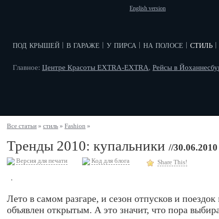
English version
под крышей
в гараже
у пирса
на полосе
стиль
|
|
|
|
|
Главное:
Центре Красоты EXTRA-EXTRA
,
Рейсы в Йоханнесбу
Все статьи
»
стиль
»
Fashion
»
Тренды 2010: купальники
//30.06.2010
Версия для печати
Код для блога
Share This!
Лето в самом разгаре, и сезон отпусков и поездок
объявлен открытым. А это значит, что пора выбир