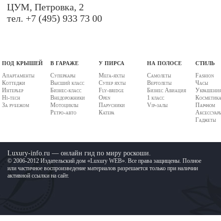
ЦУМ, Петровка, 2
тел. +7 (495) 933 73 00
под крышей
в гараже
у пирса
на полосе
стиль
Апартаменты
Суперкары
Мега-яхты
Самолеты
Fashion
Коттеджи
Высший класс
Супер яхты
Вертолеты
Часы
Интерьер
Бизнес-класс
Fly-bridge
Бизнес Авиация
Украшени
Hi-tech
Внедорожники
Open
1 класс
Косметик
За рубежом
Мотоциклы
Парусники
Vip-залы
Парфюм
Ретро-авто
Катера
Аксессуар
Гаджеты
Luxury-info.ru — онлайн гид по миру роскоши.
© 2006-2012 Издательский дом «Luxury WEB». Все права защищены. Полное
или частичное воспроизведение материалов разрешается только при наличии
активной ссылки на сайт.