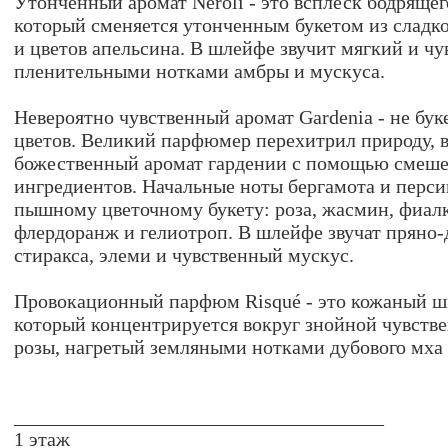
Утонченный аромат Neroli - это всплеск бодрящег
который сменяется утонченным букетом из сладко
и цветов апельсина. В шлейфе звучит мягкий и чу
пленительными нотками амбры и мускуса.
Невероятно чувственный аромат Gardenia - не бук
цветов. Великий парфюмер перехитрил природу, 
божественный аромат гардении с помощью смеше
ингредиентов. Начальные ноты бергамота и перси
пышному цветочному букету: роза, жасмин, фиалк
флердоранж и гелиотроп. В шлейфе звучат пряно
стиракса, элеми и чувственный мускус.
Провокационный парфюм Risqué - это кожаный ш
который концентрируется вокруг знойной чувств
розы, нагретый земляными нотками дубового мха 
_____________________________________
1 этаж