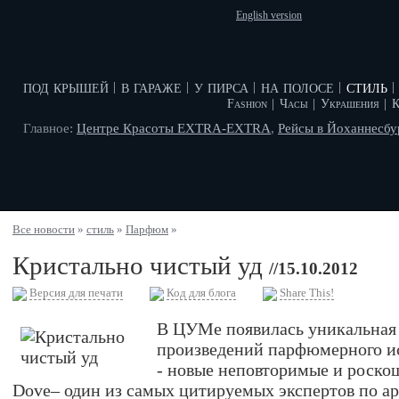
English version
под крышей
в гараже
у пирса
на полосе
стиль
|
|
|
|
|
Fashion
|
Часы
|
Украшения
|
К
Главное:
Центре Красоты EXTRA-EXTRA
,
Рейсы в Йоханнесбу
Все новости
»
стиль
»
Парфюм
»
Кристально чистый уд
//15.10.2012
Версия для печати
Код для блога
Share This!
В ЦУМе появилась уникальная
произведений парфюмерного ис
- новые неповторимые и роско
Dove– один из самых цитируемых экспертов по ар