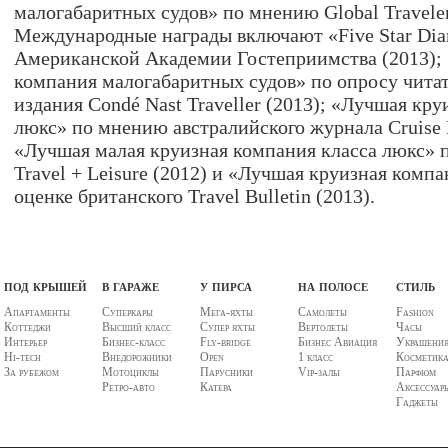
малогабаритных судов» по мнению Global Traveler
Международные награды включают «Five Star Dia
Американской Академии Гостеприимства (2013);
компания малогабаритных судов» по опросу чита
издания Condé Nast Traveller (2013); «Лучшая кр
люкс» по мнению австралийского журнала Cruise P
«Лучшая малая круизная компания класса люкс» п
Travel + Leisure (2012) и «Лучшая круизная комп
оценке британского Travel Bulletin (2013).
под крышей
в гараже
у пирса
на полосе
стиль
Апартаменты
Суперкары
Мега-яхты
Самолеты
Fashion
Коттеджи
Высший класс
Супер яхты
Вертолеты
Часы
Интерьер
Бизнес-класс
Fly-bridge
Бизнес Авиация
Украшени
Hi-tech
Внедорожники
Open
1 класс
Косметик
За рубежом
Мотоциклы
Парусники
Vip-залы
Парфюм
Ретро-авто
Катера
Аксессуар
Гаджеты