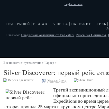
English version
под крышей
в гараже
у пирса
на полосе
стиль
|
|
|
|
|
О
Главное:
Свадебная коллекция от Pal Zileri
,
Рейсы на Сейшелы
,
Все новости
»
путешествия
»
Чартер
»
Silver Discoverer: первый рейс
//31.
Версия для печати
Share This!
Код для блога
Третий экспедиционный ла
официально присоединился
Expeditions во время цер
которая прошла 25 марта в круизном центре Мари