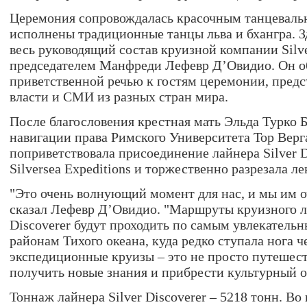
Церемония сопровождалась красочным танцеваль
исполнены традиционные танцы льва и бхангра. З
весь руководящий состав круизной компании Silver
председателем Манфреди Лефевр Д’Овидио. Он о
приветственной речью к гостям церемонии, пред
власти и СМИ из разных стран мира.
После благословения крестная мать Эльда Турко 
навигации права Римского Университета Тор Верг
поприветствовала присоединение лайнера Silver D
Silversea Expeditions и торжественно разрезала ле
"Это очень волнующий момент для нас, и мы им оч
сказал Лефевр Д’Овидио. "Маршруты круизного ла
Discoverer будут проходить по самым увлекатель
районам Тихого океана, куда редко ступала нога 
экспедиционные круизы – это не просто путешест
получить новые знания и прибрести культурный о
Тоннаж лайнера Silver Discoverer – 5218 тонн. Во