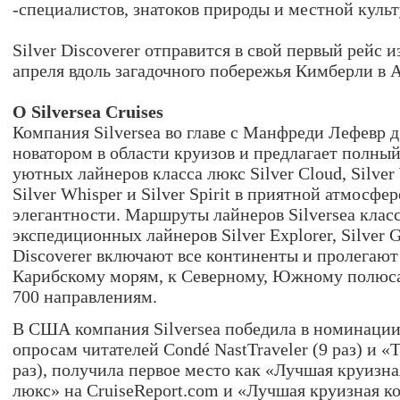
-специалистов, знатоков природы и местной куль
Silver Discoverer отправится в свой ​​первый рейс 
апреля вдоль загадочного побережья Кимберли в 
О Silversea Cruises
Компания Silversea во главе с Манфреди Лефевр 
новатором в области круизов и предлагает полный
уютных лайнеров класса люкс Silver Cloud, Silver 
Silver Whisper и Silver Spirit в приятной атмосфе
элегантности. Маршруты лайнеров Silversea клас
экспедиционных лайнеров Silver Explorer, Silver G
Discoverer включают все континенты и пролегаю
Карибскому морям, к Северному, Южному полюса
700 направлениям.
В США компания Silversea победила в номинации
опросам читателей Condé NastTraveler (9 раз) и «Tr
раз), получила первое место как «Лучшая круизн
люкс» на CruiseReport.com и «Лучшая круизная к