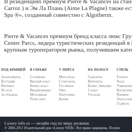
В резиденциях премиум Pierre & Vacances на стан
Carroz ) и Эм Ла Плань (Aime La Plagne) также ес
Spa ®», созданный совместно с Algotherm.
Pierre & Vacances премиум бренд класса люкс Гру
Center Parcs, лидера туристических резиденций в
крупным туроператором рынка, получившим катег
под крышей
в гараже
у пирса
на полосе
стиль
Апартаменты
Суперкары
Мега-яхты
Самолеты
Fashion
Коттеджи
Высший класс
Супер яхты
Вертолеты
Часы
Интерьер
Бизнес-класс
Fly-bridge
Бизнес Авиация
Украшени
Hi-tech
Внедорожники
Open
1 класс
Косметик
За рубежом
Мотоциклы
Парусники
Vip-залы
Парфюм
Ретро-авто
Катера
Аксессуар
Гаджеты
Luxury-info.ru — онлайн гид по миру роскоши.
© 2006-2012 Издательский дом «Luxury WEB». Все права защищены. Полное