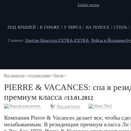
English version
под крышей
в гараже
у пирса
на полосе
стиль
|
|
|
|
|
Главное:
Центре Красоты EXTRA-EXTRA
,
Рейсы в Йоханнесбу
Все новости
»
путешествия
»
Отели
»
PIERRE & VACANCES: спа в рези
премиум класса
//13.01.2012
Версия для печати
Share This!
Код для блога
Компания Pierre & Vacances делает все, чтобы сде
незабываемым. В резиденции премиум класса Ле