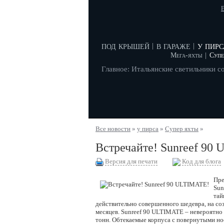
E
под крышей
в гараже
у пирс
|
|
Мега-яхты
|
Супе
Главное: Итальянские светильники с
Все новости
»
у пирса
»
Супер яхты
»
Встречайте! Sunreef 90
Версия для печати
Код для блога
Пре
Sun
тай
действительно совершенного шедевра, на со
месяцев. Sunreef 90 ULTIMATE – невероятно
тонн. Обтекаемые корпуса с повернутыми нос