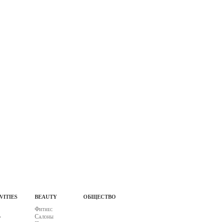
vities
beauty
общество
Фитнес
ф
Салоны