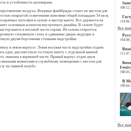
ость и устойчивость катамарана.
Sunr
//09.12
опротивление воздуха. Впервые флайбридж станет не местом для
лностью покрытой солнечными панелями общей площадью 54 кв.м,
Гаст
озрачных потолков в салоне и мастер-каюте. Все держится на
//19.06
танет основным аспектом внутреннего дизайна. В салоне будет
Все но
мастер-каюта в носовой части справа. Из салона откроется
громную стеклянную стену и сдвижные двери, ведущие в
Русс
енную двумя бортовыми стенками надстройки.
//04.09
внизу в левом корпусе. Левая носовая часть надстройки отдана
Russ
ать одну двухместную гостевую каюту с отдельной ванной
//11.07
юту экипажа в кормовой части. Правый корпус отдан двум
и ванными комнатами и служебному помещению с местом для
Ком
зу на главной палубе.
Festi
//08.05
В Мо
//09.04
Все но