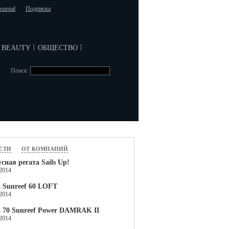
journal
Подписка
beauty
общество
|
|
Поиск:
сти
от компаний
сная регата Sails Up!
.2014
 Sunreef 60 LOFT
.2014
 70 Sunreef Power DAMRAK II
.2014