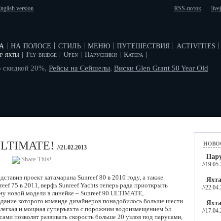
nglish version
RSS-поток
live
а
на полосе
стиль
меню
путешествия
activities
|
|
|
|
|
|
р яхты
|
Fly-bridge
|
Open
|
Парусники
|
Катера
|
о скидкой 20%,
Рейсы на Сейшелы
,
Виски Glen Grant 50 Year Old
ново
 ULTIMATE!
//21.02.2013
Пару
Share This!
//19.05
дставив проект катамарана Sunreef 80 в 2010 году, а также
Яхта
reef 75 в 2011, верфь Sunreef Yachts теперь рада приоткрыть
//22.04
ну новой модели в линейке – Sunreef 90 ULTIMATE,
здание которого команде дизайнеров понадобилось больше шести
Яхта
 легкая и мощная суперъяхта с порожним водоизмещением 55
//17.04
ами позволят развивать скорость больше 20 узлов под парусами,