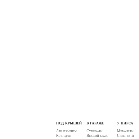
под крышей
в гараже
у пирса
Апартаменты
Суперкары
Мега-яхты
Коттеджи
Высший класс
Супер яхты