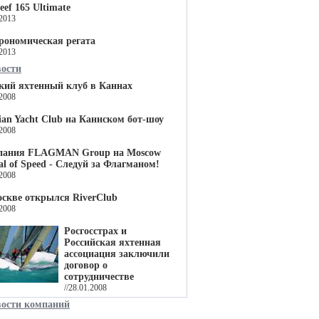
eef 165 Ultimate
.2013
рономическая регата
.2013
вости
кий яхтенный клуб в Каннах
.2008
ian Yacht Club на Каннском бот-шоу
.2008
пания FLAGMAN Group на Moscow
val of Speed - Следуй за Флагманом!
.2008
скве открылся RiverClub
.2008
Росгосстрах и
Российская яхтенная
ассоциация заключили
договор о
сотрудничестве
//28.01.2008
вости компаний