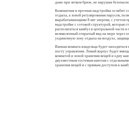
даже при легком бризе, не нарушая безопасн
Компактная и прочная надстройка ослабит с
отдыха, а зоной регулирования парусов, по
вырабатывающими 8 квт энергии, с учетом пр
надстройке с сотовой структурой, которая с
располагаться камбуз в центральной части и 
великолепный открытый вид на море через о
уединенную зону отдыха на воздухе, защищ
Ванная комната владельца будет находиться 
посту управления. Левый корпус будет вмещ
комнатой и зоной хранения вещей и одну ка
двухместным гостевым каютам с отдельным
хранения вещей и с прямым доступом к камбу