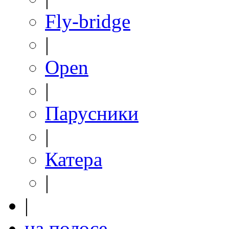
Fly-bridge
|
Open
|
Парусники
|
Катера
|
|
на полосе