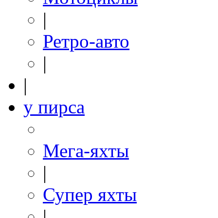
|
Ретро-авто
|
|
у пирса
Мега-яхты
|
Супер яхты
|