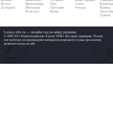
Интерьер
Бизнес-класс
Fly-bridge
Бизнес Авиация
Украшени
Hi-tech
Внедорожники
Open
1 класс
Косметик
За рубежом
Мотоциклы
Парусники
Vip-залы
Парфюм
Ретро-авто
Катера
Аксессуар
Гаджеты
Luxury-info.ru — онлайн гид по миру роскоши.
© 2006-2012 Издательский дом «Luxury WEB». Все права защищены. Полное
или частичное воспроизведение материалов разрешается только при наличии
активной ссылки на сайт.