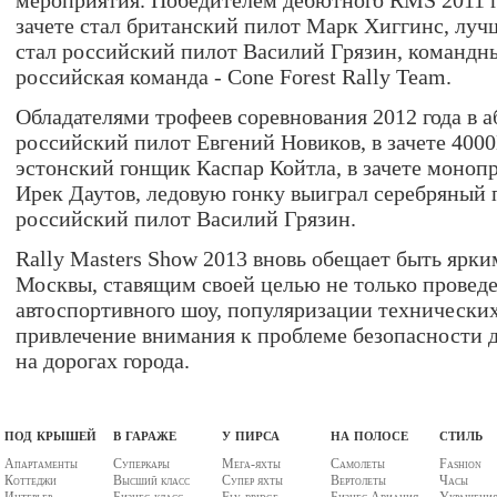
мероприятия. Победителем дебютного RMS 2011 г
зачете стал британский пилот Марк Хиггинс, луч
стал российский пилот Василий Грязин, командны
российская команда - Cone Forest Rally Team.
Обладателями трофеев соревнования 2012 года в а
российский пилот Евгений Новиков, в зачете 400
эстонский гонщик Каспар Койтла, в зачете моноп
Ирек Даутов, ледовую гонку выиграл серебряный 
российский пилот Василий Грязин.
Rally Masters Show 2013 вновь обещает быть ярк
Москвы, ставящим своей целью не только провед
автоспортивного шоу, популяризации технических
привлечение внимания к проблеме безопасности 
на дорогах города.
под крышей
в гараже
у пирса
на полосе
стиль
Апартаменты
Суперкары
Мега-яхты
Самолеты
Fashion
Коттеджи
Высший класс
Супер яхты
Вертолеты
Часы