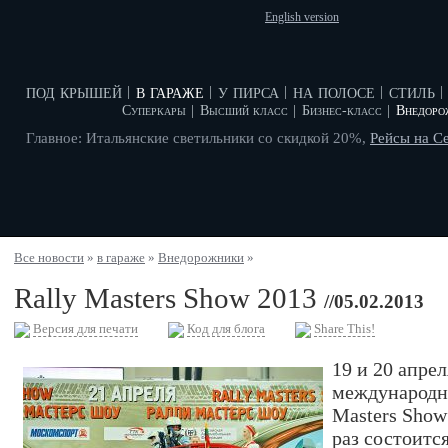
English version
под крышей
в гараже
у пирса
на полосе
стиль
|
|
|
|
|
Суперкары
|
Высший класс
|
Бизнес-класс
|
Внедоро
Главное: Итальянские светильники со скидкой 20%,
Рейсы на С
Все новости
»
в гараже
»
Внедорожники
»
Rally Masters Show 2013
//05.02.2013
Версия для печати
Код для блога
Share This!
19 и 20 апре
международно
Masters Show
раз состоитс