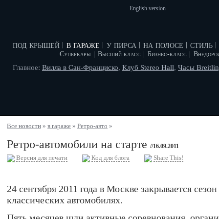
English version
под крышей
в гараже
у пирса
на полосе
стиль
|
|
|
|
|
Суперкары
|
Высший класс
|
Бизнес-класс
|
Внедоро
Главное:
Вилла в Сан-Франциско
,
Клуб Stereo Hall
,
Часы Breitli
Все новости
»
в гараже
»
Ретро-авто
»
Ретро-автомобили на старте
//16.09.2011
Версия для печати
Код для блога
Share This!
24 сентября 2011 года в Москве закрывается сезон
классических автомобилях.
Пять месяцев шли активные соревнования, орган