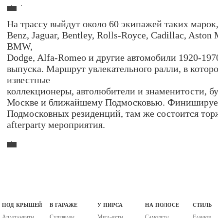
На трассу выйдут около 60 экипажей таких марок,
Benz, Jaguar, Bentley, Rolls-Royce, Cadillac, Aston 
BMW,
Dodge, Alfa-Romeo и другие автомобили 1920-1970
выпуска. Маршрут увлекательного ралли, в котор
известные
коллекционеры, автолюбители и знаменитости, бу
Москве и ближайшему Подмосковью. Финиширует
Подмосковных резиденций, там же состоится то
afterparty мероприятия.
под крышей
в гараже
у пирса
на полосе
стиль
Апартаменты
Суперкары
Мега-яхты
Самолеты
Fashion