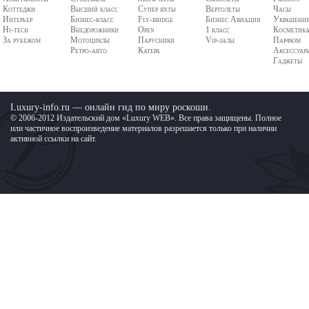
Коттеджи
Высший класс
Супер яхты
Вертолеты
Часы
Интерьер
Бизнес-класс
Fly-bridge
Бизнес Авиация
Украшени
Hi-tech
Внедорожники
Open
1 класс
Косметик
За рубежом
Мотоциклы
Парусники
Vip-залы
Парфюм
Ретро-авто
Катера
Аксессуар
Гаджеты
Luxury-info.ru — онлайн гид по миру роскоши.
© 2006-2012 Издательский дом «Luxury WEB». Все права защищены. Полное
или частичное воспроизведение материалов разрешается только при наличии
активной ссылки на сайт.