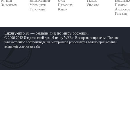
Hi-tech
Внедорожники
Open
1 класс
Косметик
За рубежом
Мотоциклы
Парусники
Vip-залы
Парфюм
Ретро-авто
Катера
Аксессуар
Гаджеты
Luxury-info.ru — онлайн гид по миру роскоши.
© 2006-2012 Издательский дом «Luxury WEB». Все права защищены. Полное
или частичное воспроизведение материалов разрешается только при наличии
активной ссылки на сайт.