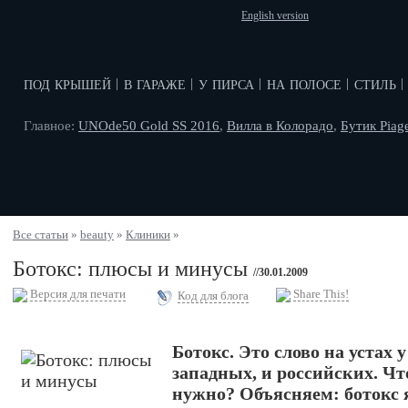
English version
под крышей
в гараже
у пирса
на полосе
стиль
|
|
|
|
|
Главное:
UNOde50 Gold SS 2016
,
Вилла в Колорадо
,
Бутик Piag
Все статьи
»
beauty
»
Клиники
»
Ботокс: плюсы и минусы
//30.01.2009
Версия для печати
Share This!
Код для блога
Ботокс. Это слово на устах у
западных, и российских. Что
нужно? Объясняем: ботокс