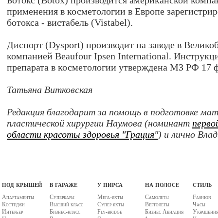
Ботокс (Botox) производится американской компа
применения в косметологии в Европе зарегистри
ботокса - вистабель (Vistabel).
Диспорт (Dysport) производит на заводе в Велик
компанией Beaufour Ipsen International. Инструк
препарата в косметологии утверждена МЗ РФ 17 ф
Татьяна Витковская
Редакция благодарит за помощь в подготовке мат
пластической хирургии Наумова (номинант
перво
области красоты здоровья "Грация"
) и лично Вла
под крышей
в гараже
у пирса
на полосе
стиль
Апартаменты
Суперкары
Мега-яхты
Самолеты
Fashion
Коттеджи
Высший класс
Супер яхты
Вертолеты
Часы
Интерьер
Бизнес-класс
Fly-bridge
Бизнес Авиация
Украшени