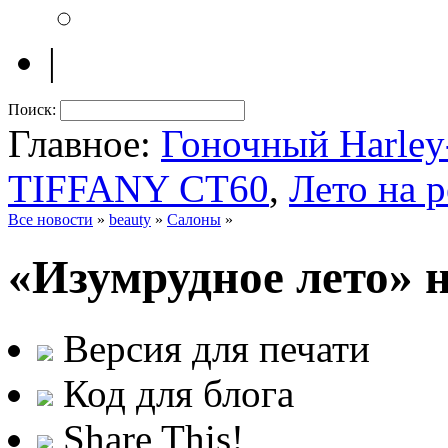
|
Поиск:
Главное:
Гоночный Harle
TIFFANY CT60
,
Лето на 
Все новости
»
beauty
»
Салоны
»
«Изумрудное лето» 
Версия для печати
Код для блога
Share This!