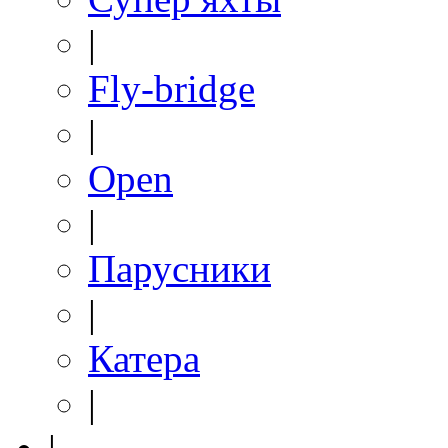
|
Fly-bridge
|
Open
|
Парусники
|
Катера
|