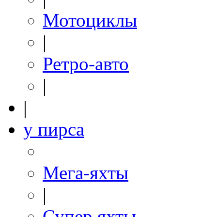
Мотоциклы
|
Ретро-авто
|
|
у пирса
Мега-яхты
|
Супер яхты