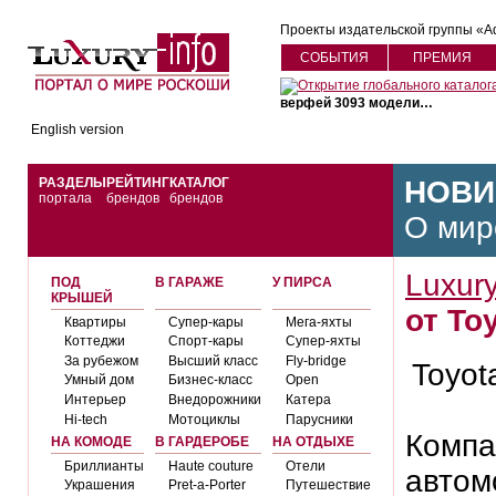
Проекты издательской группы «Aqua
СОБЫТИЯ
ПРЕМИЯ
верфей 3093 модели…
English version
РАЗДЕЛЫ
РЕЙТИНГ
КАТАЛОГ
НОВИ
портала
брендов
брендов
О мир
Luxur
ПОД
В ГАРАЖЕ
У ПИРСА
КРЫШЕЙ
от To
Квартиры
Супер-кары
Мега-яхты
Коттеджи
Спорт-кары
Супер-яхты
За рубежом
Высший класс
Fly-bridge
Toyot
Умный дом
Бизнес-класс
Open
Интерьер
Внедорожники
Катера
Hi-tech
Мотоциклы
Парусники
Компа
НА КОМОДЕ
В ГАРДЕРОБЕ
НА ОТДЫХЕ
Бриллианты
Haute couture
Отели
автом
Украшения
Pret-а-Porter
Путешествие