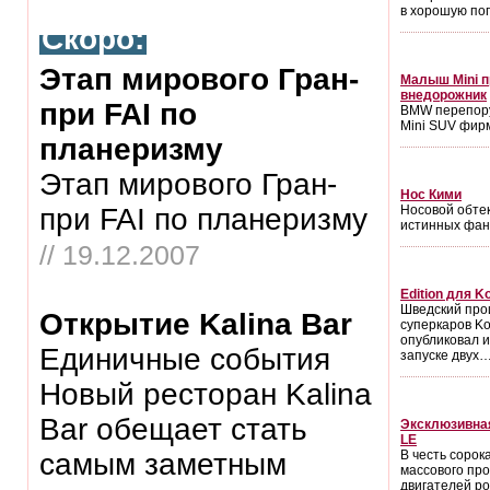
в хорошую по
Скоро:
Этап мирового Гран-
Малыш Mini п
внедорожник
при FAI по
BMW перепору
Mini SUV фир
планеризму
Этап мирового Гран-
Нос Кими
при FAI по планеризму
Носовой обтек
истинных фана
// 19.12.2007
Edition для K
Шведский про
Открытие Kalina Bar
суперкаров K
опубликовал 
Единичные события
запуске двух
Новый ресторан Kalina
Bar обещает стать
Эксклюзивная
LE
самым заметным
В честь сорок
массового пр
двигателей р