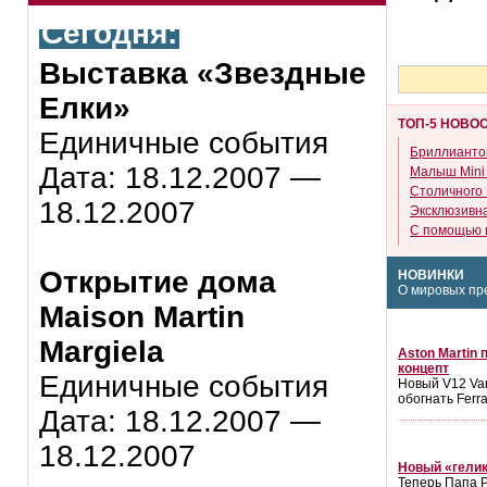
Сегодня:
Выставка «Звездные
Елки»
ТОП-5 НОВО
Единичные события
Бриллиантов
Дата:
18.12.2007 —
Малыш Mini
Столичного
18.12.2007
Эксклюзивна
С помощью ц
Открытие дома
НОВИНКИ
О мировых пр
Maison Martin
Margiela
Aston Martin
концепт
Единичные события
Новый V12 Va
обогнать Ferra
Дата:
18.12.2007 —
18.12.2007
Новый «гели
Теперь Папа 