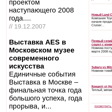
проектом
наступающего 2008
Новый Land C
года....
Компания Toy
начале прода
// 19.12.2007
Cruiser…
Выставка AES в
Первый серий
сошел с конв
Московском музее
Новинка посту
марте 2008 г
современного
искусства
Subaru vs Mit
Новинки токий
Единичные события
Выставка в Москве –
Концепт от H
финальная точка года
Теплый, мягки
большого успеха, года
прорыва, и...
посмотреть 