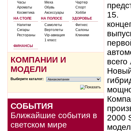
Часы
Меха
Чартер
предс
Ароматы
Обувь
Спорт
15.
Косметика
Аксессуары
Хобби
НА СТОЛЕ
НА ПОЛОСЕ
ЗДОРОВЬЕ
конце
Напитки
Самолеты
Фитнес
Сигары
Вертолеты
Салоны
выпус
Рестораны
Vip-авиация
Клиники
1 класс
перво
ФИНАНСЫ
автом
КОМПАНИИ И
всего
МОДЕЛИ
Новый
гибри
Выберите каталог:
мощно
Компа
СОБЫТИЯ
произ
Ближайшие события в
2000 
светском мире
модел