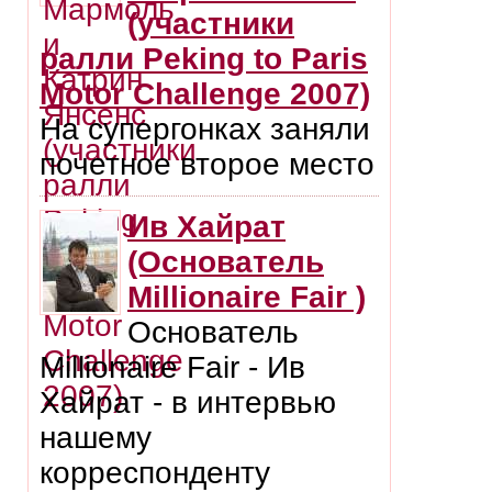
(участники
ралли Peking to Paris
Motor Challenge 2007)
На супергонках заняли
почетное второе место
Ив Хайрат
(Основатель
Millionaire Fair )
Основатель
Millionaire Fair - Ив
Хайрат - в интервью
нашему
корреспонденту