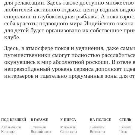
для релаксации. Здесь также доступно множество
любителей активного отдыха: центр водных видов 
снорклинг и глубоководная рыбалка. А пока взро
себя красоты подводного мира Индийского океана 
для детей будет организовано их собственное при
клубе.
Здесь, в атмосфере покоя и уединения, даже самы
путешественники смогут полностью расслабиться
окунувшись в мир абсолютной роскоши. В отеле в
непревзойденный уровень сервиса дополняет иде
интерьеров и тщательно продуманные зоны для от
под крышей
в гараже
у пирса
на полосе
стиль
Апартаменты
Суперкары
Мега-яхты
Самолеты
Fashion
Коттеджи
Высший класс
Супер яхты
Вертолеты
Часы