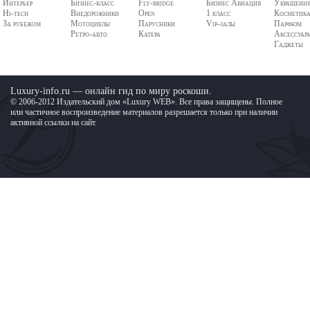
Интерьер
Бизнес-класс
Fly-bridge
Бизнес Авиация
Украшени
Hi-tech
Внедорожники
Open
1 класс
Косметик
За рубежом
Мотоциклы
Парусники
Vip-залы
Парфюм
Ретро-авто
Катера
Аксессуар
Гаджеты
Luxury-info.ru — онлайн гид по миру роскоши.
© 2006-2012 Издательский дом «Luxury WEB». Все права защищены. Полное
или частичное воспроизведение материалов разрешается только при наличии
активной ссылки на сайт.