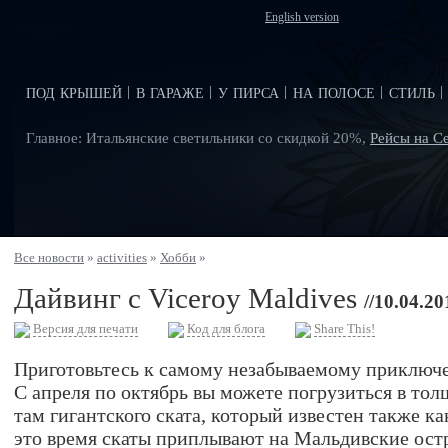
English version
под крышей
в гараже
у пирса
на полосе
стиль
|
|
|
|
|
Главное: Итальянские светильники со скидкой 20%,
Рейсы на С
Все новости
»
activities
»
Хобби
»
Дайвинг с Viceroy Maldives
//10.04.20
Версия для печати
Код для блога
Share This!
Приготовьтесь к самому незабываемому приключ
С апреля по октябрь вы можете погрузиться в тол
там гигантского ската, который известен также ка
это время скаты приплывают на Мальдивские остр