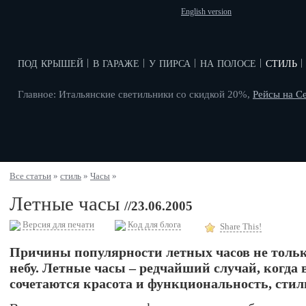
English version
под крышей
в гараже
у пирса
на полосе
стиль
|
|
|
|
|
Главное: Итальянские светильники со скидкой 20%,
Рейсы на С
Все статьи
»
стиль
»
Часы
»
Летные часы
//23.06.2005
Версия для печати
Код для блога
Share This!
Причины популярности летных часов не тольк
небу. Летные часы – редчайший случай, когда 
сочетаются красота и функциональность, стил