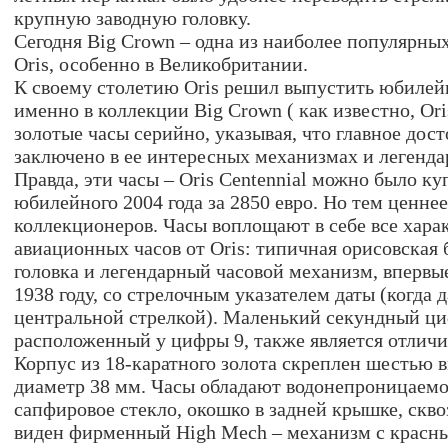
крупную заводную головку.
Сегодня Big Crown – одна из наиболее популярн
Oris, особенно в Великобритании.
К своему столетию Oris решил выпустить юбилей
именно в коллекции Big Crown ( как известно, Ori
золотые часы серийно, указывая, что главное дос
заключено в ее интересных механизмах и легенда
Правда, эти часы – Oris Centennial можно было ку
юбилейного 2004 года за 2850 евро. Но тем ценнее
коллекционеров. Часы воплощают в себе все хар
авиационных часов от Oris: типичная орисовская 
головка и легендарный часовой механизм, впервы
1938 году, со стрелочным указателем даты (когда 
центральной стрелкой). Маленький секундный ци
расположенный у цифры 9, также является отличи
Корпус из 18-каратного золота скреплен шестью 
диаметр 38 мм. Часы обладают водонепроницаемо
сапфировое стекло, окошко в задней крышке, скво
виден фирменный High Mech – механизм c красн