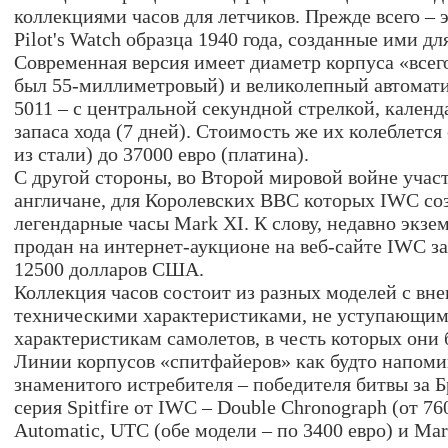
коллекциями часов для летчиков. Прежде всего – 
Pilot's Watch образца 1940 года, созданные ими д
Современная версия имеет диаметр корпуса «всег
был 55-миллиметровый) и великолепный автомат
5011 – с центральной секундной стрелкой, кален
запаса хода (7 дней). Стоимость же их колеблется
из стали) до 37000 евро (платина).
С другой стороны, во Второй мировой войне участ
англичане, для Королевских ВВС которых IWC со
легендарные часы Mark XI. К слову, недавно экзе
продан на интернет-аукционе на веб-сайте IWC 
12500 долларов США.
Коллекция часов состоит из разных моделей с вн
техническими характеристиками, не уступающим
характеристикам самолетов, в честь которых они б
Линии корпусов «спитфайеров» как будто напоми
знаменитого истребителя – победителя битвы за 
серия Spitfire от IWC – Double Chronograph (от 76
Automatic, UTC (обе модели – по 3400 евро) и Mar