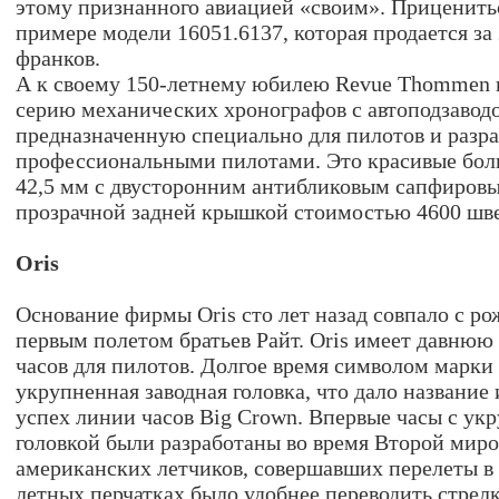
этому признанного авиацией «своим». Приценить
примере модели 16051.6137, которая продается з
франков.
А к своему 150-летнему юбилею Revue Thommen 
серию механических хронографов с автоподзаводо
предназначенную специально для пилотов и разр
профессиональными пилотами. Это красивые бол
42,5 мм с двусторонним антибликовым сапфировы
прозрачной задней крышкой стоимостью 4600 шв
Oris
Основание фирмы Oris сто лет назад совпало с р
первым полетом братьев Райт. Oris имеет давнюю
часов для пилотов. Долгое время символом марки 
укрупненная заводная головка, что дало названи
успех линии часов Big Crown. Впервые часы с ук
головкой были разработаны во время Второй мир
американских летчиков, совершавших перелеты в 
летных перчатках было удобнее переводить стрелк