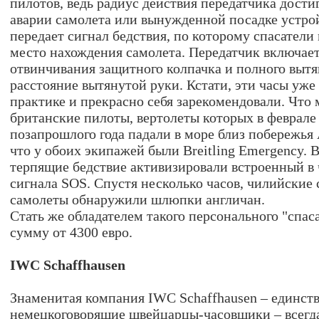
пилотов, ведь радиус действия передатчика дости
аварии самолета или вынужденной посадке устро
передает сигнал бедствия, по которому спасатели
место нахождения самолета. Передатчик включает
отвинчивания защитного колпачка и полного вытя
расстояние вытянутой руки. Кстати, эти часы уже
практике и прекрасно себя зарекомендовали. Что 
британские пилоты, вертолеты которых в феврале
позапрошлого года падали в море близ побережья
что у обоих экипажей были Breitling Emergency. 
терпящие бедствие активизировали встроенный в
сигнала SOS. Спустя несколько часов, чилийские
самолеты обнаружили шлюпки англичан.
Стать же обладателем такого персонального "спас
сумму от 4300 евро.
IWC Schaffhausen
Знаменитая компания IWC Schaffhausen – единст
немецкоговорящие швейцарцы-часовщики – всегда