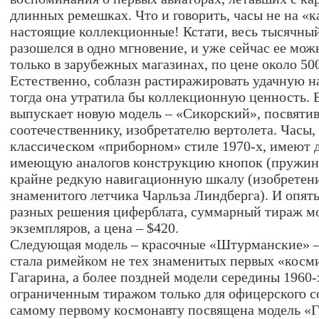
длинных ремешках. Что и говорить, часы не на «
настоящие коллекционные! Кстати, весь тысячны
разошелся в одно мгновение, и уже сейчас ее мож
только в зарубежных магазинах, по цене около 500
Естественно, соблазн растиражировать удачную н
тогда она утратила бы коллекционную ценность. 
выпускает новую модель – «Сикорский», посвяти
соотечественнику, изобретателю вертолета. Часы
классическом «приборном» стиле 1970-х, имеют д
имеющую аналогов конструкцию кнопок (пружин
крайне редкую навигационную шкалу (изобретен
знаменитого летчика Чарльза Линдберга). И опять
разных решения циферблата, суммарный тираж мо
экземпляров, а цена – $420.
Следующая модель – красочные «Штурманские» 
стала римейком не тех знаменитых первых «косм
Гагарина, а более поздней модели середины 1960
ограниченным тиражом только для офицерского с
самому первому космонавту посвящена модель «Г