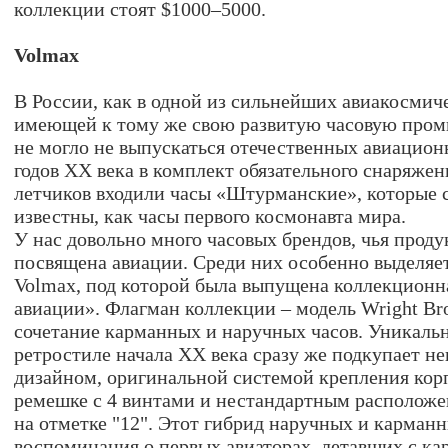
коллекции стоят $1000–5000.
Volmax
В России, как в одной из сильнейших авиакосмич
имеющей к тому же свою развитую часовую пром
не могло не выпускаться отечественных авиационн
годов XX века в комплект обязательного снаряже
летчиков входили часы «Штурманские», которые 
известны, как часы первого космонавта мира.
У нас довольно много часовых брендов, чья прод
посвящена авиации. Среди них особенно выделяет
Volmax, под которой была выпущена коллекционна
авиации». Флагман коллекции – модель Wright Bro
сочетание карманных и наручных часов. Уникальн
ретростиле начала ХХ века сразу же подкупает 
дизайном, оригинальной системой крепления кор
ремешке с 4 винтами и нестандартным расположе
на отметке "12". Этот гибрид наручных и карман
воспоминания о первых авиаторах, летавших с к