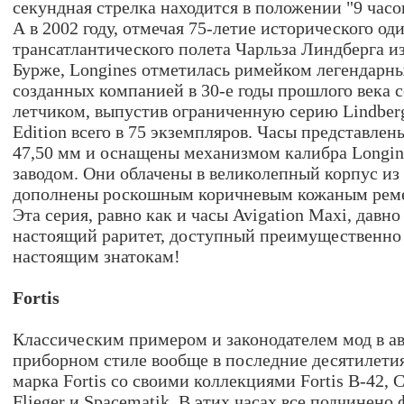
секундная стрелка находится в положении "9 часо
А в 2002 году, отмечая 75-летие исторического од
трансатлантического полета Чарльза Линдберга и
Бурже, Longines отметилась римейком легендарн
созданных компанией в 30-е годы прошлого века 
летчиком, выпустив ограниченную серию Lindberg
Edition всего в 75 экземпляров. Часы представле
47,50 мм и оснащены механизмом калибра Longin
заводом. Они облачены в великолепный корпус и
дополнены роскошным коричневым кожаным рем
Эта серия, равно как и часы Avigation Maxi, давно
настоящий раритет, доступный преимущественно
настоящим знатокам!
Fortis
Классическим примером и законодателем мод в а
приборном стиле вообще в последние десятилетия
марка Fortis со своими коллекциями Fortis B-42, C
Flieger и Spacematik. В этих часах все подчинен