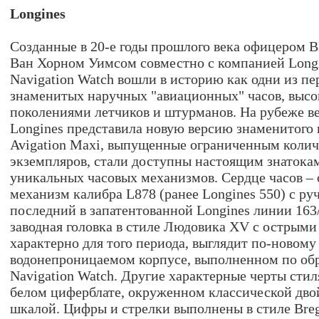
Longines
Созданные в 20-е годы прошлого века офицеро
Ван Хорном Уимсом совместно с компанией Long
Navigation Watch вошли в историю как одни из п
знаменитых наручных "авиационных" часов, выс
поколениями летчиков и штурманов. На рубеже в
Longines представила новую версию знаменитого 
Avigation Maxi, выпущенные ограниченным колич
экземпляров, стали доступны настоящим знатока
уникальных часовых механизмов. Сердце часов –
механизм калибра L878 (ранее Longines 550) с ру
последний в запатентованной Longines линии 163
заводная головка в стиле Людовика ХV с острыми
характерно для того периода, выглядит по-новому
водонепроницаемом корпусе, выполненном по об
Navigation Watch. Другие характерные черты сти
белом циферблате, окруженном классической дв
шкалой. Цифры и стрелки выполнены в стиле Bre