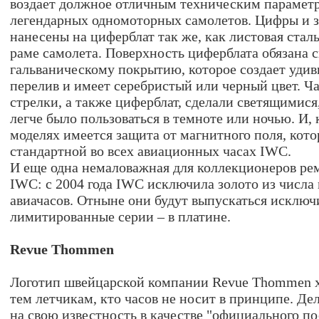
воздает должное отличным техническим параметр
легендарных одномоторных самолетов. Цифры и з
нанесены на циферблат так же, как листовая стал
раме самолета. Поверхность циферблата обязана 
гальваническому покрытию, которое создает уди
перелив и имеет серебристый или черный цвет. 
стрелки, а также циферблат, сделали светящимися
легче было пользоваться в темноте или ночью. И, 
моделях имеется защита от магнитного поля, кото
стандартной во всех авиационных часах IWC.
И еще одна немаловажная для коллекционеров рем
IWC: с 2004 года IWC исключила золото из числа
авиачасов. Отныне они будут выпускаться исключи
лимитированные серии – в платине.
Revue Thommen
Логотип швейцарской компании Revue Thommen х
тем летчикам, кто часов не носит в принципе. Дел
на свою известность в качестве "официального по