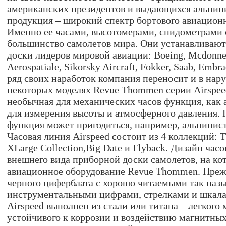
американских президентов и выдающихся альпини
продукция – широкий спектр бортового авиационн
Именно ее часами, высотомерами, спидометрами
большинство самолетов мира. Они устанавливают
доски лидеров мировой авиации: Boeing, Mcdonnel
Aerospatiale, Sikorsky Aircraft, Fokker, Saab, Embr
ряд своих наработок компания переносит и в нару
некоторых моделях Revue Thommen серии Airspeed
необычная для механических часов функция, как 
для измерения высоты и атмосферного давления. 
функция может пригодиться, например, альпинис
Часовая линия Airspeed состоит из 4 коллекций: Th
XLarge Collection,Big Date и Flyback. Дизайн час
внешнего вида приборной доски самолетов, на ко
авиационное оборудование Revue Thommen. Прежд
черного циферблата с хорошо читаемыми так на
инструментальными цифрами, стрелками и шкала
Airspeed выполнен из стали или титана – легкого 
устойчивого к коррозии и воздействию магнитных