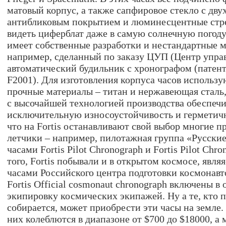
матовый корпус, а также сапфировое стекло с дв
антибликовым покрытием и люминесцентные стре
видеть циферблат даже в самую солнечную погоду
имеет собственные разработки и нестандартные м
например, сделанный по заказу ЦУП (Центр упра
автоматический будильник с хронографом (пате
F2001). Для изготовления корпуса часов использ
прочные материалы – титан и нержавеющая сталь,
с высочайшей технологией производства обеспеч
исключительную износоустойчивость и герметичн
что на Fortis останавливают свой выбор многие 
летчики – например, пилотажная группа «Русски
часами Fortis Pilot Chronograph и Fortis Pilot Chr
того, Fortis побывали и в открытом космосе, явл
часами Российского центра подготовки космонавто
Fortis Official cosmonaut chronograph включены 
экипировку космических экипажей. Ну а те, кто п
собирается, может приобрести эти часы на земле
них колеблются в диапазоне от $700 до $18000, а