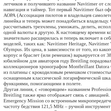
летчиков и получившего название Navitimer от сл
навигация и таймер. Тот первый Navitimer был о
АОРА (Ассоциация пилотов и владельцев самолет
линейка и теперь может понадобиться владельцу
рассчитывать трехчлены, умножать, делить, испол
одной валюты в другую. К настоящему времени ко
значительно расширилась и теперь включает в се
моделей, таких как: Navitimer Heritage, Navitimer
Olympus. Их цена, в зависимости от того, из како
корпус и браслет (или ремешок) варьируется от 38
юбилейном для авиаторов году Breitling порадова
коллекционеров хронографом Montbrillant Datora
из платины с крокодиловым ремешком стоимостью
оснащенным классической логарифмической шка
функциями, помогающими в полете.
Другая линия, с «говорящим» названием Professio
Breitling также ярко отображает связь с авиацией
Emergency Mission со встроенным микропередатч
частоту бедствия 121,5 MHz – ручной инструмен