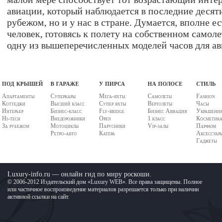
авиации, который наблюдается в последние десяти
рубежом, но и у нас в стране. Думается, вполне е
человек, готовясь к полету на собственном самоле
одну из вышеперечисленных моделей часов для ав
под крышей
в гараже
у пирса
на полосе
стиль
Апартаменты
Суперкары
Мега-яхты
Самолеты
Fashion
Коттеджи
Высший класс
Супер яхты
Вертолеты
Часы
Интерьер
Бизнес-класс
Fly-bridge
Бизнес Авиация
Украшени
Hi-tech
Внедорожники
Open
1 класс
Косметик
За рубежом
Мотоциклы
Парусники
Vip-залы
Парфюм
Ретро-авто
Катера
Аксессуар
Гаджеты
Luxury-info.ru — онлайн гид по миру роскоши.
© 2006-2012 Издательский дом «Luxury WEB». Все права защищены. Полное
или частичное воспроизведение материалов разрешается только при наличии
активной ссылки на сайт.