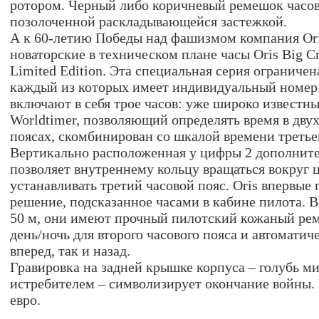
ротором. Черный либо коричневый ремешок часо
позолоченной раскладывающейся застежкой.
А к 60-летию Победы над фашизмом компания Or
новаторские в техническом плане часы Oris Big Cr
Limited Edition. Эта специальная серия ограниче
каждый из которых имеет индивидуальный номер
включают в себя трое часов: уже широко известн
Worldtimer, позволяющий определять время в дву
поясах, скомбинирован со шкалой времени третьег
Вертикально расположенная у цифры 2 дополните
позволяет внутреннему кольцу вращаться вокруг 
устанавливать третий часовой пояс. Oris впервые
решение, подсказанное часами в кабине пилота.
50 м, они имеют прочный пилотский кожаный ре
день/ночь для второго часового пояса и автоматич
вперед, так и назад.
Гравировка на задней крышке корпуса – голубь м
истребителем – символизирует окончание войны. 
евро.