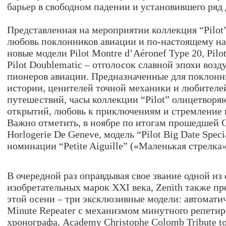
барьер в свободном падении и установившего ряд 
Представленная на мероприятии коллекция “Pilot”
любовь поклонников авиации и по-настоящему на
новые модели Pilot Montre d’Aéronef Type 20, Pilot
Pilot Doublematic – отголосок славной эпохи воз
пионеров авиации. Предназначенные для поклонни
истории, ценителей точной механики и любителе
путешествий, часы коллекции “Pilot” олицетвор
открытий, любовь к приключениям и стремление 
Важно отметить, в ноябре по итогам прошедшей G
Horlogerie De Geneve, модель “Pilot Big Date Spec
номинации “Petite Aiguille” («Маленькая стрелка»
В очередной раз оправдывая свое звание одной из
изобретательных марок XXI века, Zenith также п
этой осени – три эксклюзивные модели: автомат
Minute Repeater с механизмом минутного репети
хронографа, Academy Christophe Colomb Tribute to