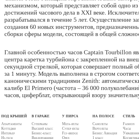
механизмом, который представляет собой одно и
достижений часового дела в XXI веке. Исключит
разрабатывался в течение 5 лет. Осуществление з
создания 60 новых инструментов, предназначенн
сборки сферы модели, состоящей в общей сложнос
Главной особенностью часов Captain Tourbillon я
центра каретка турбийона с закрепленной на вне
секундной стрелкой, которая совершает полный о
за 1 минуту. Модель выполнена в строгом соответ
каноническими традициями Zenith: автоматическ
калибр El Primero (частота – 36 000 полуколебаний
часов, циферблат, открывающий взору значитель
под крышей
в гараже
у пирса
на полосе
стиль
Апартаменты
Суперкары
Мега-яхты
Самолеты
Fashion
Коттеджи
Высший класс
Супер яхты
Вертолеты
Часы
Интерьер
Бизнес-класс
Fly-bridge
Бизнес Авиация
Украшени
Hi-tech
Внедорожники
Open
1 класс
Косметик