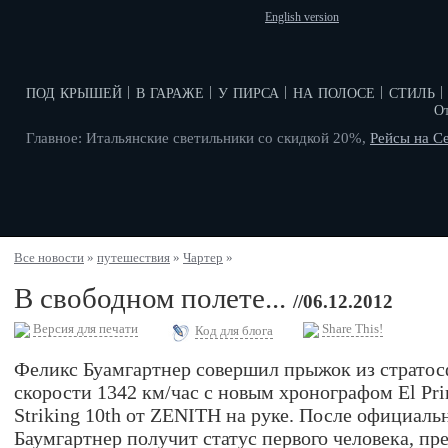
English version
под крышей
в гараже
у пирса
на полосе
стиль
|
|
|
|
|
О
Главное: Итальянские светильники со скидкой 20%,
Рейсы на С
Все новости
»
путешествия
»
Чартер
»
В свободном полете...
//06.12.2012
Версия для печати
Share This!
Код для блога
Феликс Буамгартнер совершил прыжок из стратос
скорости 1342 км/час с новым хронографом El Prim
Striking 10th от ZENITH на руке. После официал
Баумгартнер получит статус первого человека, пр