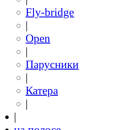
Fly-bridge
|
Open
|
Парусники
|
Катера
|
|
на полосе