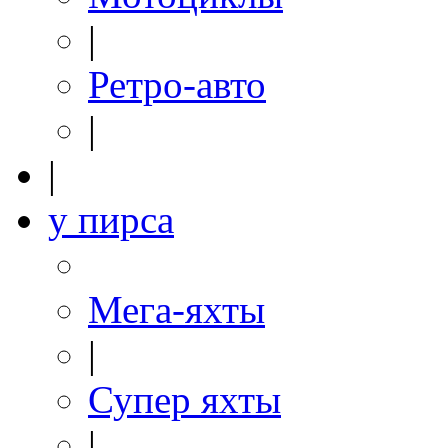
|
Ретро-авто
|
|
у пирса
Мега-яхты
|
Супер яхты
|