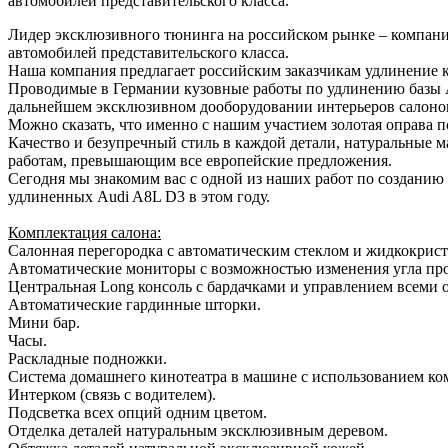
автомобилей представительского класса.
Лидер эксклюзивного тюнинга на российском рынке – компани
автомобилей представительского класса.
Наша компания предлагает российским заказчикам удлинение 
Проводимые в Германии кузовные работы по удлинению базы Au
дальнейшем эксклюзивном дооборудовании интерьеров салоно
Можно сказать, что именно с нашим участием золотая оправа 
Качество и безупречный стиль в каждой детали, натуральные м
работам, превышающим все европейские предложения.
Сегодня мы знакомим вас с одной из наших работ по созданию 
удлиненных Audi A8L D3 в этом году.
Комплектация салона:
Салонная перегородка с автоматическим стеклом и жидкокрис
Автоматические мониторы с возможностью изменения угла про
Центральная Long консоль с бардачками и управлением всеми 
Автоматические гардинные шторки.
Мини бар.
Часы.
Раскладные подножки.
Система домашнего кинотеатра в машине с использованием ком
Интерком (связь с водителем).
Подсветка всех опций одним цветом.
Отделка деталей натуральным эксклюзивным деревом.