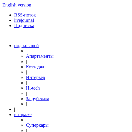
English version
RSS-поток
livejournal
Подписка
под крышей
Апартаменты
|
Коттеджи
|
Интерьер
|
Hi-tech
|
За рубежом
|
|
в гараже
Суперкары
|