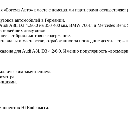
я «Богема Авто» вместе с немецкими партнерами осуществляет 
кузовов автомобилей в Германии.
di A8L D3 4.2/6.0 на 350-400 мм, BMW 760Li и Mercedes-Benz 
в новейших лимузинов.
получает бриллиантовое содержание.
атериалы и мастерство, отработанное за последние десять лет,
салона для Audi A8L D3 4.2/6.0. Именно популярность «восьмер
таллическим замутнением.
смотра.
опциями.
понентов Hi End класса.