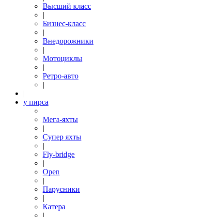
Высший класс
|
Бизнес-класс
|
Внедорожники
|
Мотоциклы
|
Ретро-авто
|
|
у пирса
Мега-яхты
|
Супер яхты
|
Fly-bridge
|
Open
|
Парусники
|
Катера
|