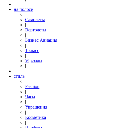
|
на полосе
Самолеты
|
Вертолеты
|
Бизнес Авиация
|
1 класс
|
Vip-залы
|
|
стиль
Fashion
|
Часы
|
Украшения
|
Косметика
|
Парфюм